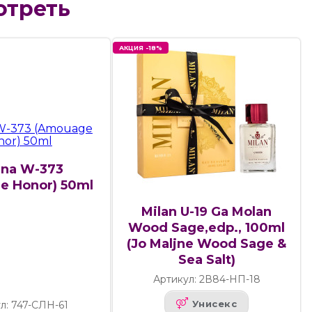
отреть
АКЦИЯ -18%
ana W-373
e Honor) 50ml
Milan U-19 Ga Molan
Wood Sage,edp., 100ml
(Jo Maljne Wood Sage &
Sea Salt)
Артикул: 2В84-НП-18
Унисекс
л: 747-СЛН-61