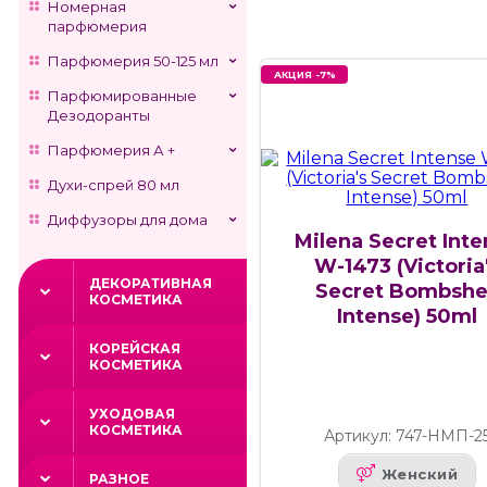
Номерная
парфюмерия
Парфюмерия 50-125 мл
АКЦИЯ -7%
Парфюмированные
Дезодоранты
Парфюмерия А +
Духи-спрей 80 мл
Диффузоры для дома
Milena Secret Int
W-1473 (Victoria
ДЕКОРАТИВНАЯ
Secret Bombshe
КОСМЕТИКА
Intense) 50ml
КОРЕЙСКАЯ
КОСМЕТИКА
УХОДОВАЯ
КОСМЕТИКА
Артикул: 747-НМП-2
Женский
РАЗНОЕ