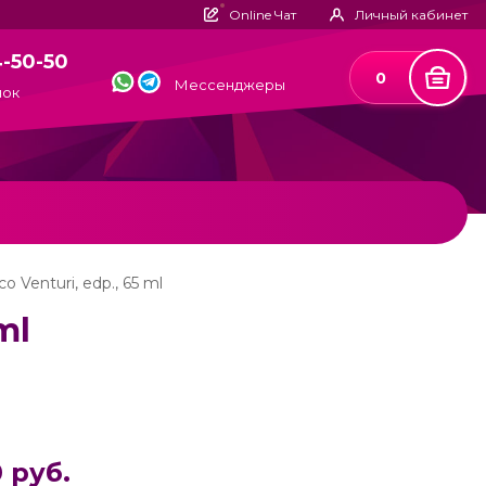
Online Чат
Личный кабинет
4-50-50
0
Мессенджеры
нок
 Venturi, edp., 65 ml
ml
 руб.