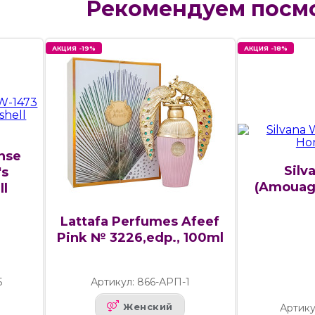
Рекомендуем посм
АКЦИЯ -19%
АКЦИЯ -18%
ense
Silv
's
(Amouag
ll
Lattafa Perfumes Afeef
Pink № 3226,edp., 100ml
5
Артикул: 866-АРП-1
Женский
Артику