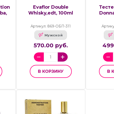
tion
Evaflor Double
Тесте
ba,
Whisky,edt, 100ml
Donna
Артикул: 869-ОБП-311
Артику
Мужской
570.00 руб.
499
В КОРЗИНУ
В 