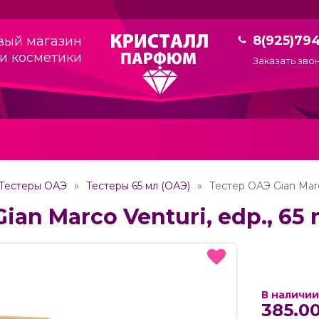
8(925)79
вый магазин
и косметики
Заказать зво
Тестеры ОАЭ
Тестеры 65 мл (ОАЭ)
Тестер ОАЭ Gian Marco
ian Marco Venturi, edp., 65 
В наличии
385.00