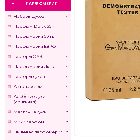
ПАРФЮМЕРИЯ
Наборы духов
Парфюм-Delux 55ml
Парфюмерия 50 мл
Парфюмерия ЕВРО
Тестеры ОАЭ
Парфюмерия Люкс
Тестеры духов
Автопарфюм
Арабские духи
(оригинал)
Масляные духи
Мини парфюм
Нишевая парфюмерия