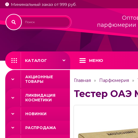
Минимальный заказ от 999 руб.
Опто
парфюмерии 
КАТАЛОГ
МЕНЮ
АКЦИОННЫЕ
Главная
Парфюмерия
ТОВАРЫ
Тестер ОАЭ M
ЛИКВИДАЦИЯ
КОСМЕТИКИ
НОВИНКИ
РАСПРОДАЖА