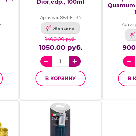
Dior,edp., 100ml
Quantum 
Артикул: 869-Е-134
6
Артик
Женский
1400.00 руб.
1050.00 руб.
900
В КОРЗИНУ
В 