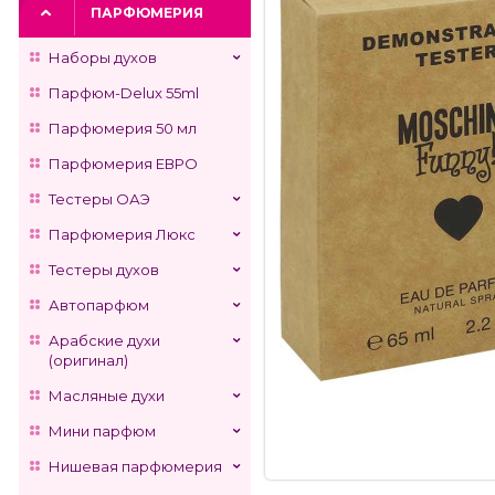
ПАРФЮМЕРИЯ
Наборы духов
Парфюм-Delux 55ml
Парфюмерия 50 мл
Парфюмерия ЕВРО
Тестеры ОАЭ
Парфюмерия Люкс
Тестеры духов
Автопарфюм
Арабские духи
(оригинал)
Масляные духи
Мини парфюм
Нишевая парфюмерия