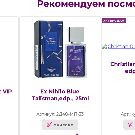
Рекомендуем посм
ХИТ ПРОДАЖ
Christia
edp
2 VIP
Ex Nihilo Blue
l
Talisman,edp., 25ml
Артикул: 2Д48-МП-33
Артик
Унисекс