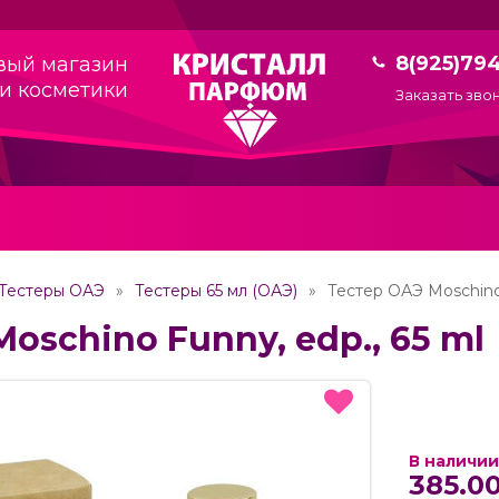
8(925)79
вый магазин
и косметики
Заказать зво
Тестеры ОАЭ
Тестеры 65 мл (ОАЭ)
Тестер ОАЭ Moschino 
oschino Funny, edp., 65 ml
В наличии
385.00