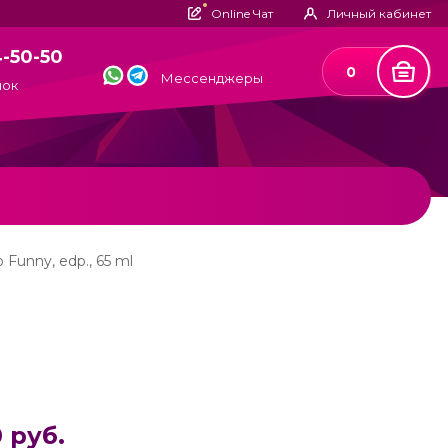
Online Чат
Личный кабинет
4-50-50
0
Мессенджеры
нок
Funny, edp., 65 ml
 руб.