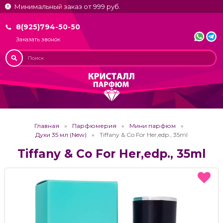
Минимальный заказ от 999 руб.
8(925)794-50-50
Заказать звонок
Главная
Парфюмерия
Мини парфюм
Духи 35 мл (New)
Tiffany & Co For Her,edp., 35ml
Tiffany & Co For Her,edp., 35ml