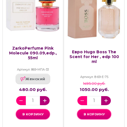
ZarkoPerfume Pink
Евро Hugo Boss The
Molecule 090.09,edp.,
Scent for Her , edp 100
55ml
ml
Артикул: 869-МПА-33
Артикул: 8-69-Е-75
Женский
1495.00 руб.
480.00 руб.
1050.00 руб.
В КОРЗИНУ
В КОРЗИНУ