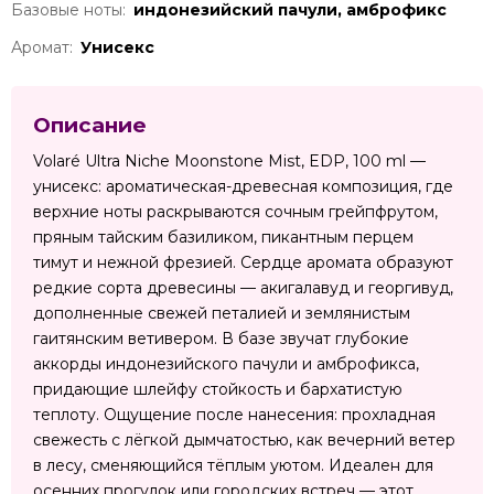
Базовые ноты:
индонезийский пачули, амброфикс
Аромат:
Унисекс
Описание
Volaré Ultra Niche Moonstone Mist, EDP, 100 ml —
унисекс: ароматическая-древесная композиция, где
верхние ноты раскрываются сочным грейпфрутом,
пряным тайским базиликом, пикантным перцем
тимут и нежной фрезией. Сердце аромата образуют
редкие сорта древесины — акигалавуд и георгивуд,
дополненные свежей петалией и землянистым
гаитянским ветивером. В базе звучат глубокие
аккорды индонезийского пачули и амброфикса,
придающие шлейфу стойкость и бархатистую
теплоту. Ощущение после нанесения: прохладная
свежесть с лёгкой дымчатостью, как вечерний ветер
в лесу, сменяющийся тёплым уютом. Идеален для
осенних прогулок или городских встреч — этот