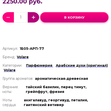
2250.00 руб.
В КОРЗИНУ
Артикул:
1Б05-АРП-77
Бренд:
Volare
Категории:
Парфюмерия
Арабские духи (оригинал)
Volare
Группа ароматов:
ароматическая‑древесная
Верхние
тайский базилик, перец тимут,
ноты:
грейпфрут, фрезия
Ноты
акигалавуд, георгивуд, петалия,
сердца:
гаитянский ветивер