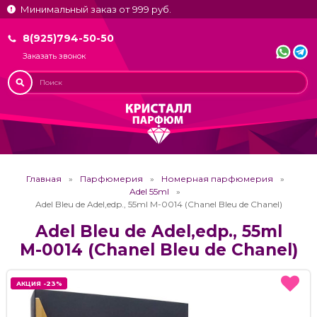
Минимальный заказ от 999 руб.
8(925)794-50-50
Заказать звонок
Главная
Парфюмерия
Номерная парфюмерия
Adel 55ml
Adel Bleu de Adel,edp., 55ml М-0014 (Chanel Bleu de Chanel)
Adel Bleu de Adel,edp., 55ml
М-0014 (Chanel Bleu de Chanel)
АКЦИЯ -23%
АКЦИЯ -23%