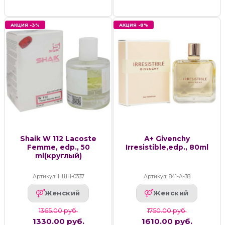
АКЦИЯ -3%
АКЦИЯ -8%
Shaik W 112 Lacoste
А+ Givenchy
Femme, edp., 50
Irresistible,edp., 80ml
ml(круглый)
Артикул: НШН-0337
Артикул: 841-А-38
Женский
Женский
1365.00 руб.
1750.00 руб.
1330.00 руб.
1610.00 руб.