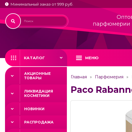
Минимальный заказ от 999 руб.
Опто
парфюмерии 
КАТАЛОГ
МЕНЮ
АКЦИОННЫЕ
Главная
Парфюмерия
ТОВАРЫ
Paco Rabanne
ЛИКВИДАЦИЯ
КОСМЕТИКИ
НОВИНКИ
РАСПРОДАЖА