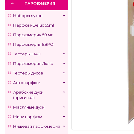
ПАРФЮМЕРИЯ
Наборы духов
Парфюм-Delux 55ml
Парфюмерия 50 мл
Парфюмерия ЕВРО
Тестеры ОАЭ
Парфюмерия Люкс
Тестеры духов
Автопарфюм
Арабские духи
(оригинал)
Масляные духи
Мини парфюм
Нишевая парфюмерия