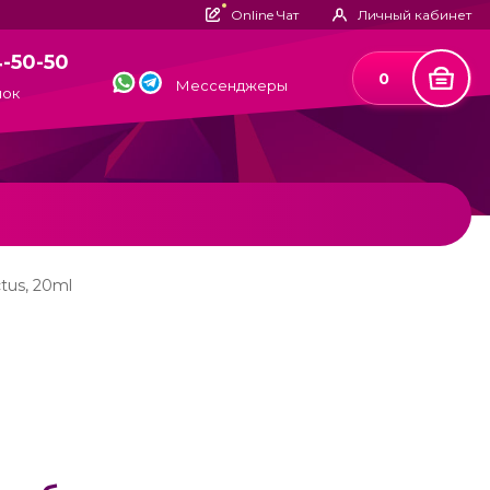
Online Чат
Личный кабинет
4-50-50
0
Мессенджеры
нок
tus, 20ml