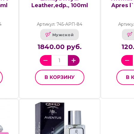
5ml
Leather,edp., 100ml
Apres l
4
Артикул: 745-АРП-84
Артику
Мужской
1840.00 руб.
120
В КОРЗИНУ
В 