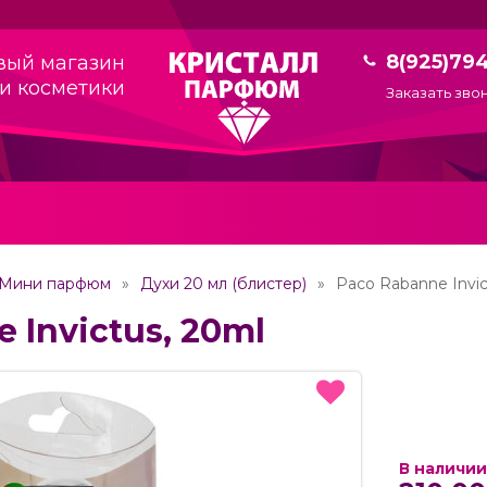
8(925)79
вый магазин
и косметики
Заказать зво
Мини парфюм
Духи 20 мл (блистер)
Paco Rabanne Invic
 Invictus, 20ml
В наличии