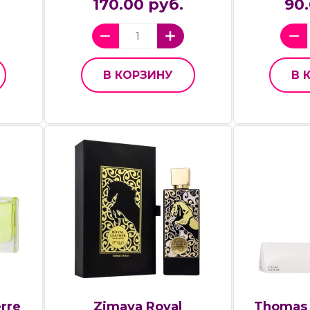
170.00 руб.
90.
В КОРЗИНУ
В 
rre
Zimaya Royal
Thomas