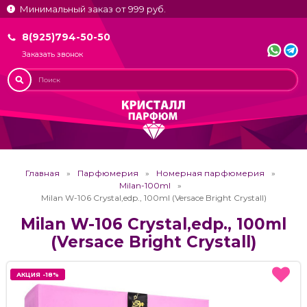
Минимальный заказ от 999 руб.
8(925)794-50-50
Заказать звонок
Главная
Парфюмерия
Номерная парфюмерия
Milan-100ml
Milan W-106 Crystal,edp., 100ml (Versace Bright Crystall)
Milan W-106 Crystal,edp., 100ml
(Versace Bright Crystall)
АКЦИЯ -18%
АКЦИЯ -18%