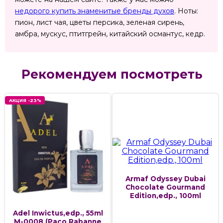
недорого купить знаменитые бренды духов
. Ноты:
пион, лист чая, цветы персика, зеленая сирень,
амбра, мускус, птитгрейн, китайский османтус, кедр.
Рекомендуем посмотреть
АКЦИЯ -23%
Armaf Odyssey Dubai
Chocolate Gourmand
Edition,edp., 100ml
Adel Inwictus,edp., 55ml
M-0008 (Paco Rabanne