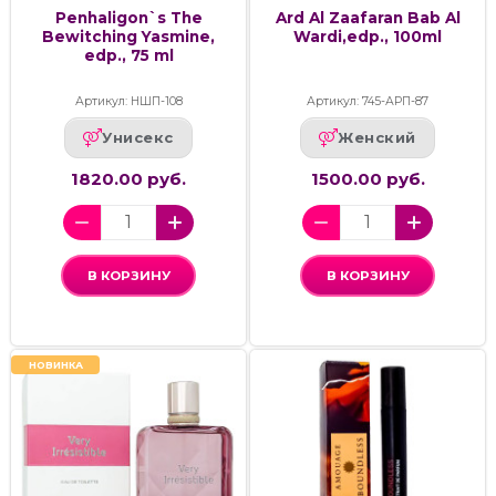
Penhaligon`s The
Ard Al Zaafaran Bab Al
Bewitching Yasmine,
Wardi,edp., 100ml
edp., 75 ml
Артикул: НШП-108
Артикул: 745-АРП-87
Унисекс
Женский
1820.00 руб.
1500.00 руб.
В КОРЗИНУ
В КОРЗИНУ
НОВИНКА