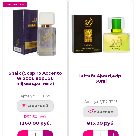
АКЦИЯ -3%
Shaik (Sospiro Accento
Lattafa Ajwad,edp.,
W 200), edp., 50
30ml
ml(квадратный)
Артикул: НШН-179
Артикул: 2Д27-ЛП-15
Женский
Унисекс
1292.50 руб.
1260.00 руб.
815.00 руб.