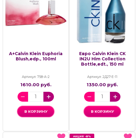
А+Calvin Klein Euphoria
Евро Calvin Klein CK
Blush,edp., 100ml
IN2U Him Collection
Bottle,edt., 150 ml
Артикул: 758-А-2
Артикул: 2Д27-Е-11
1610.00 руб.
1350.00 руб.
В КОРЗИНУ
В КОРЗИНУ
АКЦИЯ -8%
АКЦИЯ -8%