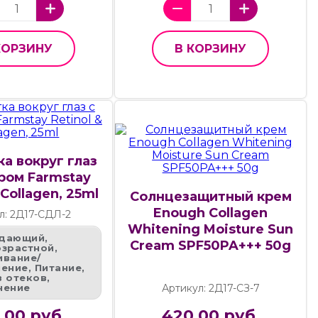
КОРЗИНУ
В КОРЗИНУ
а вокруг глаз
ром Farmstay
 Collagen, 25ml
Солнцезащитный крем
Enough Collagen
л: 2Д17-СДЛ-2
Whitening Moisture Sun
дающий,
Cream SPF50PA+++ 50g
зрастной,
ивание/
ение, Питание,
 отеков,
нение
Артикул: 2Д17-СЗ-7
.00 руб.
420.00 руб.