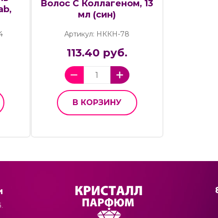
Волос С Коллагеном, 13
ab,
мл (син)
4
Артикул: НККН-78
113.40 руб.
В КОРЗИНУ
и
.