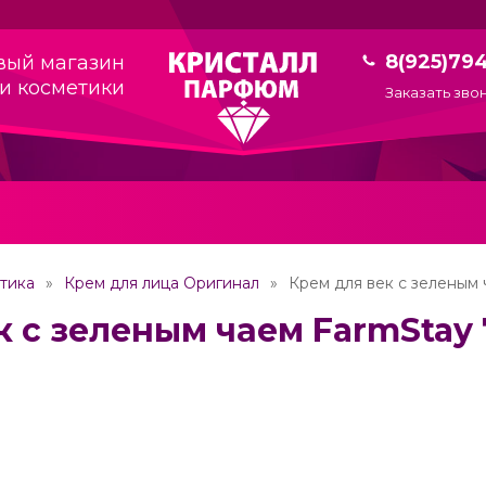
8(925)79
вый магазин
и косметики
Заказать зво
тика
Крем для лица Оригинал
Крем для век с зеленым 
к с зеленым чаем FarmStay 