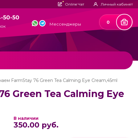
Online Чат
Личный кабинет
4-50-50
0
Мессенджеры
нок
чаем FarmStay 76 Green Tea Calming Eye Cream,45ml
76 Green Tea Calming Eye
В наличии
350.00 руб.