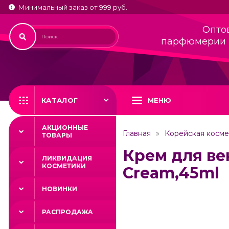
Минимальный заказ от 999 руб.
Опто
парфюмерии 
КАТАЛОГ
МЕНЮ
АКЦИОННЫЕ
Главная
Корейская косме
ТОВАРЫ
Крем для ве
ЛИКВИДАЦИЯ
КОСМЕТИКИ
Cream,45ml
НОВИНКИ
РАСПРОДАЖА