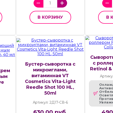
В КОРЗИНУ
В 
Сыворотк
с ролле
Бустер-сыворотка с
Retinol &
микроиглами,
крем
витаминная VT
ным
Артику
Cosmetics Vita-Light
ye
Охлаж
Reedle Shot 100 HL,
Антиво
Отбел
50ml
Осветл
Против
Артикул: 2Д17-СВ-6
Увлаж
630.00 руб.
490