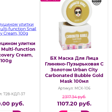
уцином улитки
Multi-function
covery Cream,
БХ Маска Для Лица
100g
Глиняно-Пузырьковая С
Золотом Urban City
Carbonated Bubble Gold
Mask 100мл
Артикул: МСК-106
л: 728-КДЛ-37
2317.34 руб.
.00 руб.
1107.20 руб.