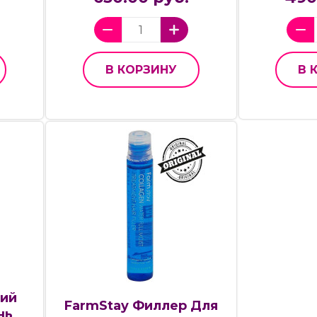
В КОРЗИНУ
В 
ий
FarmStay Филлер Для
нь