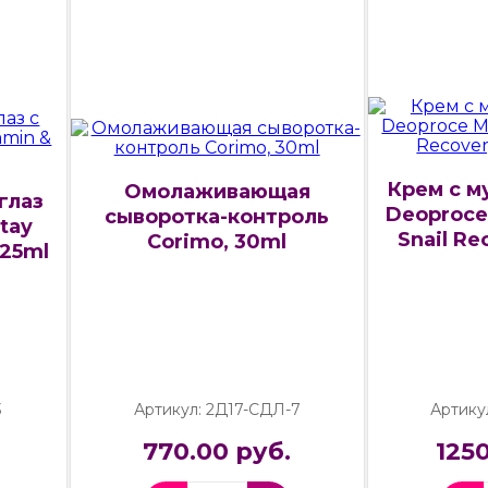
Крем с м
Омолаживающая
глаз
Deoproce 
сыворотка-контроль
tay
Snail Re
Corimo, 30ml
 25ml
3
Артикул: 2Д17-СДЛ-7
Артику
770.00 руб.
1250