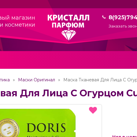
8(925)79
вый магазин
и косметики
Заказать зво
тика
Маски Оригинал
Маска Тканевая Для Лица С Огу
вая Для Лица С Огурцом Cu