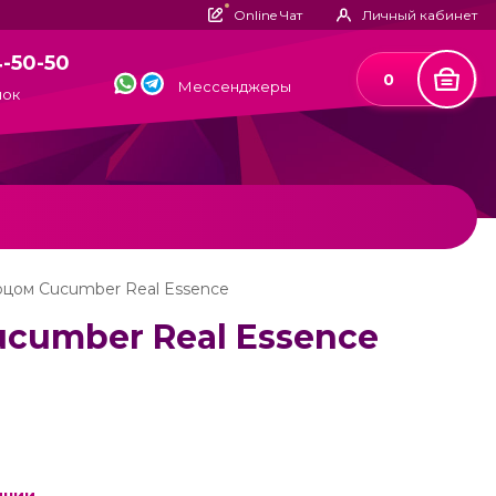
Online Чат
Личный кабинет
4-50-50
0
Мессенджеры
нок
рцом Cucumber Real Essence
cumber Real Essence