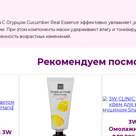
 С Огурцом Cucumber Real Essence эффективно увлажняет, р
и. При этом компоненты маски удерживают влагу и тонизир
енность возрастных изменений.
Рекомендуем посм
3W
с
Омолажи
а 3W
для век