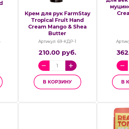
nd
муцино
Cre
Крем для рук FarmStay
Tropical Fruit Hand
Cream Mango & Shea
Butter
4
Артикул: 69-КДР-1
Артик
210.00 руб.
362
В КОРЗИНУ
В 