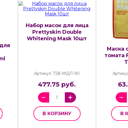
Набор масок для лица
Prettyskin Double
Whitening Mask 10шт
 для
Маска 
томата 
ml
T
Артикул: 728-МДЛ-90
Артику
477.75 руб.
63
В КОРЗИНУ
В 