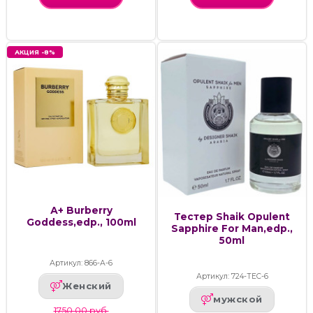
АКЦИЯ -8%
А+ Burberry
Тестер Shaik Opulent
Goddess,edp., 100ml
Sapphire For Man,edp.,
50ml
Артикул: 866-А-6
Артикул: 724-ТЕС-6
Женский
мужской
1750.00 руб.