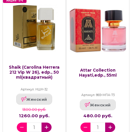
АКЦИЯ -3%
Shaik (Carolina Herrera
Attar Collection
212 Vip W 26), edp., 50
Hayati,edp., 55ml
ml(квадратный)
Артикул: НШН-32
Артикул: 869-МПА-73
Женский
Женский
1300.00 руб.
1260.00 руб.
480.00 руб.