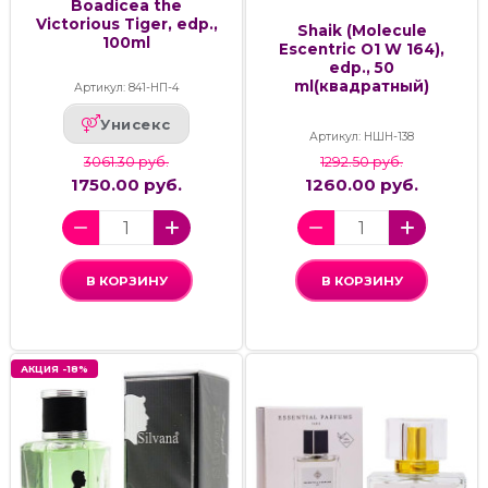
Boadicea the
Victorious Tiger, edp.,
Shaik (Molecule
100ml
Escentric O1 W 164),
edp., 50
ml(квадратный)
Артикул: 841-НП-4
Унисекс
Артикул: НШН-138
3061.30 руб.
1292.50 руб.
1750.00 руб.
1260.00 руб.
В КОРЗИНУ
В КОРЗИНУ
АКЦИЯ -18%