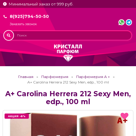
Минимальный заказ от 999 руб.
8(925)794-50-50
Заказать звонок
Главная
Парфюмерия
Парфюмерия А +
А+ Carolina Herrera 212 Sexy Men, edp., 100 ml
А+ Carolina Herrera 212 Sexy Men,
edp., 100 ml
АКЦИЯ -8%
АКЦИЯ -8%