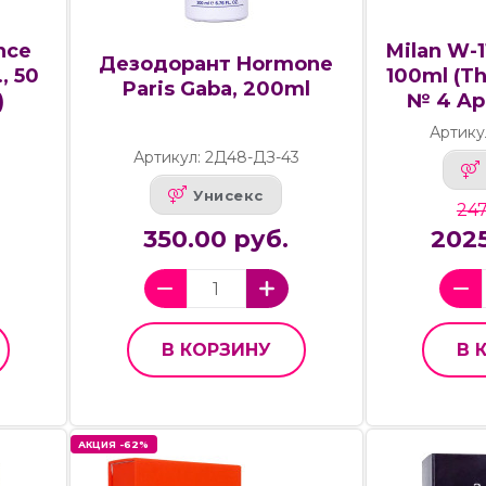
nce
Milan W-1
Дезодорант Hormone
, 50
100ml (T
Paris Gaba, 200ml
)
№ 4 Ap
Артику
Артикул: 2Д48-ДЗ-43
Унисекс
247
350.00 руб.
2025
В КОРЗИНУ
В 
АКЦИЯ -62%