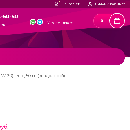
Online Чат
Личный кабинет
4-50-50
0
Мессенджеры
нок
 W 20), edp., 50 ml(квадратный)
руб.