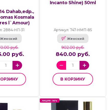
Incanto Shine) 50ml
14 Dahab,edp.,
homas Kosmala
res l`Amour)
л: 2В84-НП-31
Артикул: 747-НМП-85
Женский
Женский
0.00 руб.
902.00 руб.
.00 руб.
840.00 руб.
КОРЗИНУ
В КОРЗИНУ
АКЦИЯ -16%