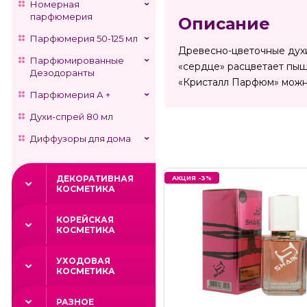
Номерная
парфюмерия
Описание
Парфюмерия 50-125 мл
Древесно-цветочные духи 
Парфюмированные
«сердце» расцветает пыш
Дезодоранты
«Кристалл Парфюм» можн
Парфюмерия А +
Духи-спрей 80 мл
Диффузоры для дома
ДЕКОРАТИВНАЯ
АКЦИЯ -3%
КОСМЕТИКА
КОРЕЙСКАЯ
КОСМЕТИКА
УХОДОВАЯ
КОСМЕТИКА
РАЗНОЕ