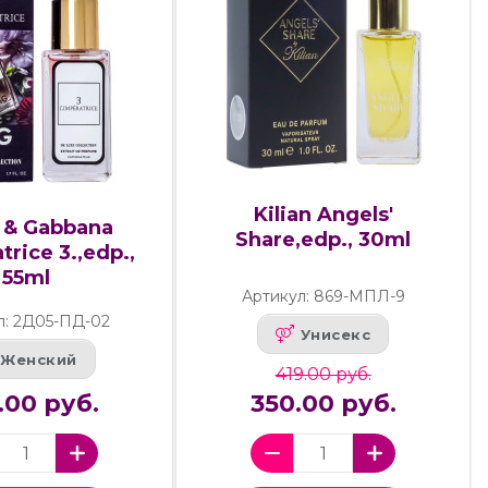
Kilian Angels'
 & Gabbana
Share,edp., 30ml
trice 3.,edp.,
55ml
Артикул: 869-МПЛ-9
л: 2Д05-ПД-02
Унисекс
Женский
419.00 руб.
.00 руб.
350.00 руб.