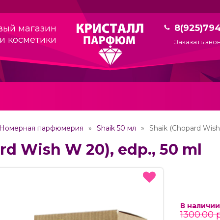
8(925)79
вый магазин
и косметики
Заказать зво
Номерная парфюмерия
Shaik 50 мл
Shaik (Chopard Wish
rd Wish W 20), edp., 50 ml
В наличии
1300.00 