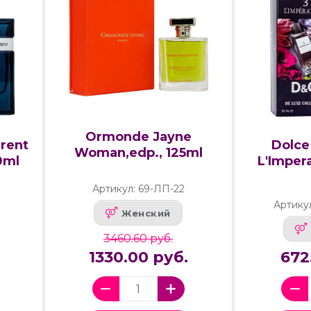
Ormonde Jayne
urent
Dolce
Woman,edp., 125ml
0ml
L'Impera
Артикул: 69-ЛП-22
Артику
Женский
3460.60 руб.
1330.00 руб.
672