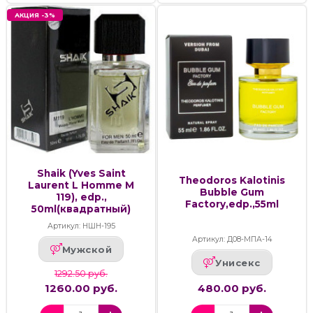
АКЦИЯ -3%
Shaik (Yves Saint
Theodoros Kalotinis
Laurent L Homme M
Bubble Gum
119), edp.,
Factory,edp.,55ml
50ml(квадратный)
Артикул: НШН-195
Артикул: Д08-МПА-14
Мужской
Унисекс
1292.50 руб.
1260.00 руб.
480.00 руб.