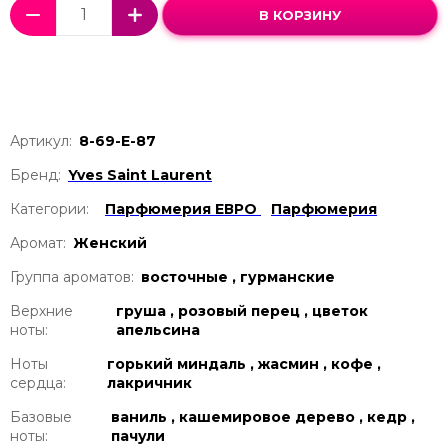
В КОРЗИНУ
Артикул:
8-69-Е-87
Бренд:
Yves Saint Laurent
Категории:
Парфюмерия ЕВРО
Парфюмерия
Аромат:
Женский
Группа ароматов:
восточные , гурманские
Верхние
груша , розовый перец , цветок
ноты:
апельсина
Ноты
горький миндаль , жасмин , кофе ,
сердца:
лакричник
Базовые
ваниль , кашемировое дерево , кедр ,
ноты:
пачули