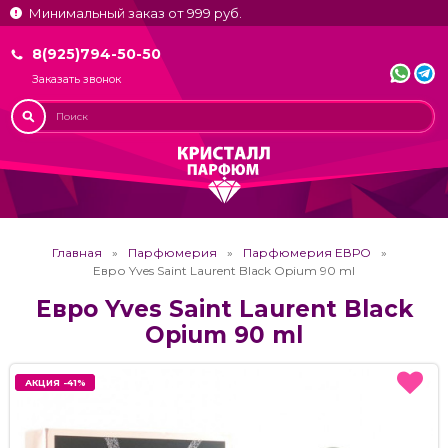
Минимальный заказ от 999 руб.
8(925)794-50-50
Заказать звонок
Главная
Парфюмерия
Парфюмерия ЕВРО
Евро Yves Saint Laurent Black Opium 90 ml
Евро Yves Saint Laurent Black
Opium 90 ml
АКЦИЯ -41%
АКЦИЯ -41%