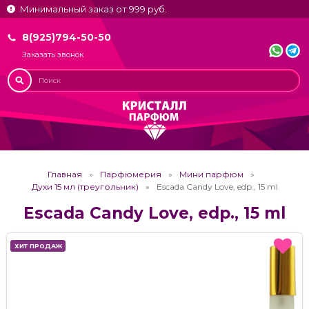
Минимальный заказ от 999 руб.
8(925)794-50-50
Заказать звонок
Главная
Парфюмерия
Мини парфюм
Духи 15 мл (треугольник)
Escada Candy Love, edp., 15 ml
Escada Candy Love, edp., 15 ml
ХИТ ПРОДАЖ
ХИТ ПРОДАЖ