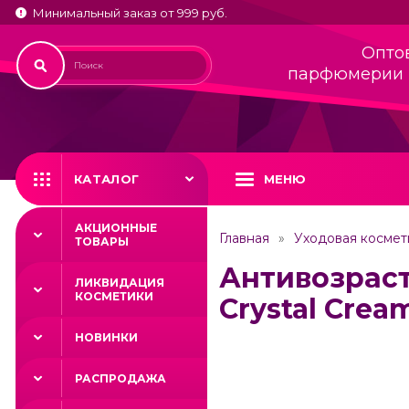
Минимальный заказ от 999 руб.
Опто
парфюмерии 
КАТАЛОГ
МЕНЮ
АКЦИОННЫЕ
Главная
Уходовая космет
ТОВАРЫ
Антивозраст
ЛИКВИДАЦИЯ
КОСМЕТИКИ
Crystal Crea
НОВИНКИ
РАСПРОДАЖА