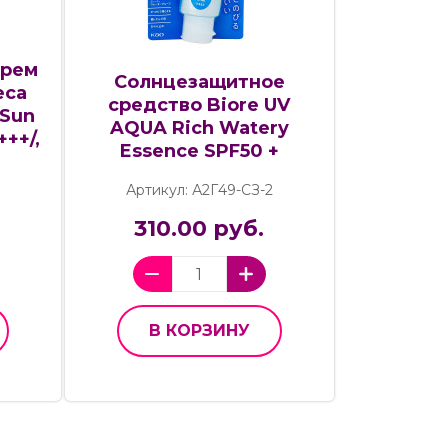
крем
Солнцезащитное
eca
средство Biore UV
 Sun
AQUA Rich Watery
++/,
Essence SPF50 +
Артикул: А2Г49-СЗ-2
310.00 руб.
В КОРЗИНУ