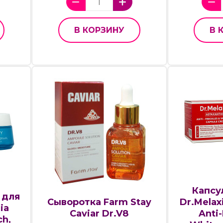
В КОРЗИНУ
В 
Капсу
 для
Сыворотка Farm Stay
Dr.Melax
ia
Caviar Dr.V8
Anti-
ch,