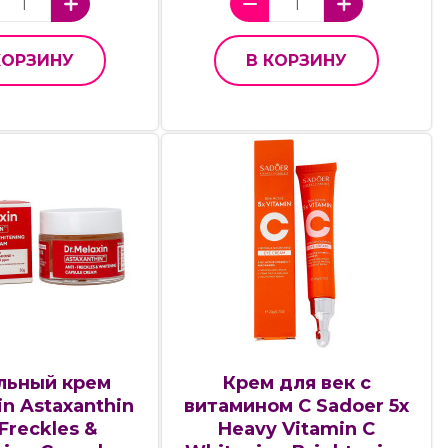
КОРЗИНУ
В КОРЗИНУ
льный крем
Крем для век с
in Astaxanthin
витамином С Sadoer 5x
Freckles &
Heavy Vitamin C