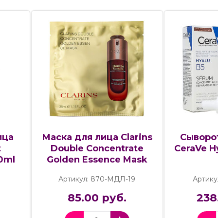
ица
Маска для лица Clarins
Сыворо
t
Double Concentrate
CeraVe H
30ml
Golden Essence Mask
Артикул: 870-МДЛ-19
Артику
85.00 руб.
238