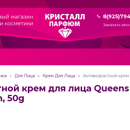
8(925)79
вый магазин
и косметики
Заказать зво
ика
Для Лица
Крем Для Лица
Антивозрастной крем д
ной крем для лица Queens 
m, 50g