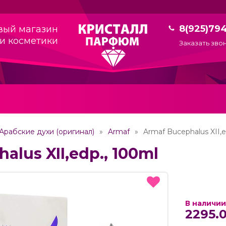
8(925)79
вый магазин
и косметики
Заказать зво
Арабские духи (оригинал)
Armaf
Armaf Bucephalus XII,e
alus XII,edp., 100ml
В наличии
2295.0