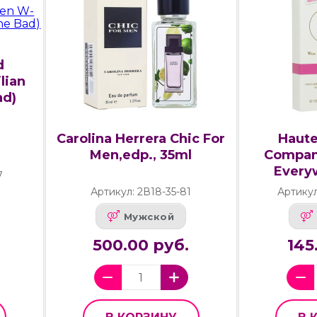
d
lian
ad)
Carolina Herrera Chic For
Haute
Men,edp., 35ml
Compan
Every
7
Артикул: 2В18-35-81
Артику
Мужской
500.00 руб.
145