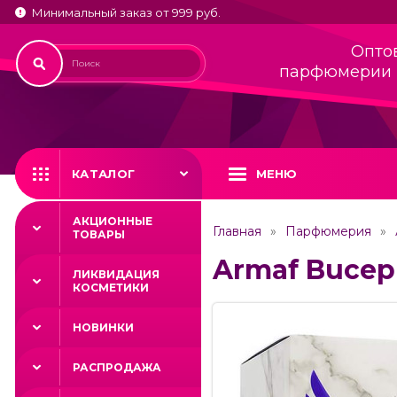
Минимальный заказ от 999 руб.
Опто
парфюмерии 
КАТАЛОГ
МЕНЮ
АКЦИОННЫЕ
Главная
Парфюмерия
ТОВАРЫ
Armaf Buceph
ЛИКВИДАЦИЯ
КОСМЕТИКИ
НОВИНКИ
РАСПРОДАЖА