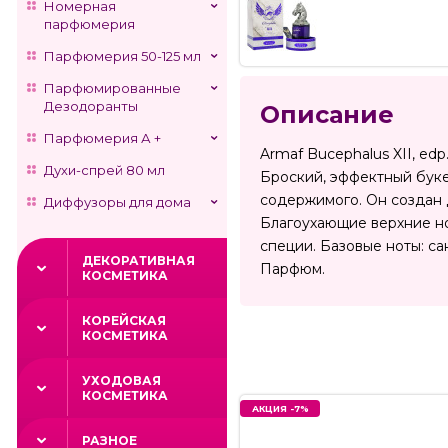
Номерная
парфюмерия
Парфюмерия 50-125 мл
Парфюмированные
Дезодоранты
Описание
Парфюмерия А +
Armaf Bucephalus XII, ed
Духи-спрей 80 мл
Броский, эффектный буке
содержимого. Он создан 
Диффузоры для дома
Благоухающие верхние но
специи. Базовые ноты: са
ДЕКОРАТИВНАЯ
Парфюм.
КОСМЕТИКА
КОРЕЙСКАЯ
КОСМЕТИКА
УХОДОВАЯ
КОСМЕТИКА
АКЦИЯ -7%
РАЗНОЕ