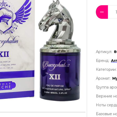
Артикул:
8
Бренд:
Ar
Категории:
Аромат:
М
Группа аро
Верхние но
Ноты серд
Базовые но