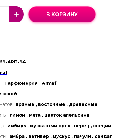
В КОРЗИНУ
69-АРП-94
maf
Парфюмерия
Armaf
ужской
матов:
пряные , восточные , древесные
ты:
лимон , мята , цветок апельсина
ца:
имбирь , мускатный орех , перец , специи
ты:
амбра , ветивер , мускус , пачули , сандал