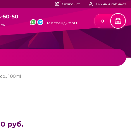
Online Чат
Личный кабинет
4-50-50
0
Мессенджеры
нок
dp., 100ml
0 руб.