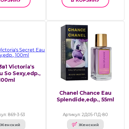
КОРЗИНУ
В КОРЗИНУ
в1 Victoria's
u So Sexy,edp.,
100ml
Chanel Chance Eau
Splendide,edp., 55ml
ул: 869-3-53
Артикул: 2Д05-ПД-80
Женский
Женский