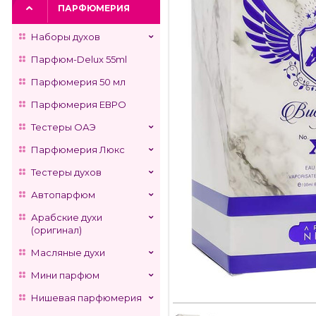
ПАРФЮМЕРИЯ
Наборы духов
Парфюм-Delux 55ml
Парфюмерия 50 мл
Парфюмерия ЕВРО
Тестеры ОАЭ
Парфюмерия Люкс
Тестеры духов
Автопарфюм
Арабские духи
(оригинал)
Масляные духи
Мини парфюм
Нишевая парфюмерия