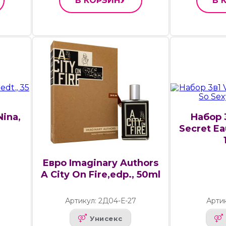
В КОРЗИНУ
В 
Nina,
Набор 3
Secret Ea
Евро Imaginary Authors
A City On Fire,edp., 50ml
Артикул: 2Д04-Е-27
Артик
Унисекс