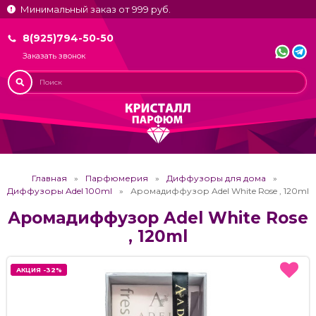
Минимальный заказ от 999 руб.
8(925)794-50-50
Заказать звонок
Главная
Парфюмерия
Диффузоры для дома
Диффузоры Adel 100ml
Аромадиффузор Adel White Rose , 120ml
Аромадиффузор Adel White Rose
, 120ml
АКЦИЯ -32%
АКЦИЯ -32%