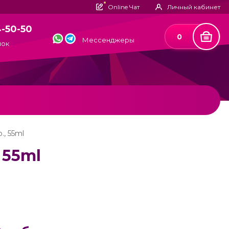
Online Чат
Личный кабинет
4-50-50
0
Мессенджеры
нок
., 55ml
, 55ml