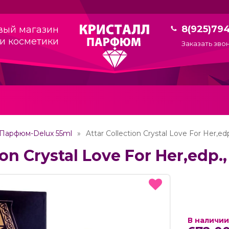
8(925)79
вый магазин
и косметики
Заказать зво
Парфюм-Delux 55ml
Attar Collection Crystal Love For Her,edp
ion Crystal Love For Her,edp.
В наличии