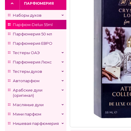
ПАРФЮМЕРИЯ
Наборы духов
Парфюм-Delux 55ml
Парфюмерия 50 мл
Парфюмерия ЕВРО
Тестеры ОАЭ
Парфюмерия Люкс
Тестеры духов
Автопарфюм
Арабские духи
(оригинал)
Масляные духи
Мини парфюм
Нишевая парфюмерия