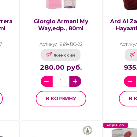
rrera
Giorgio Armani My
Ard Al Z
ml
Way,edp., 80ml
Hayaati
7
Артикул: 869-ДС-22
Артикул
Женский
280.00 руб.
935
В КОРЗИНУ
В 
АКЦИЯ -3%