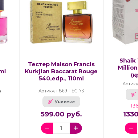
Shaik
Тестер Maison Francis
Million
ml
Kurkjian Baccarat Rouge
(к
540,edp., 110ml
Артик
4
Артикул: 869-ТЕС-73
Унисекс
136
599.00 руб.
133