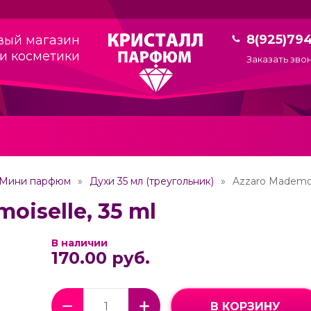
8(925)79
вый магазин
и косметики
Заказать зво
Мини парфюм
Духи 35 мл (треугольник)
Azzaro Mademois
oiselle, 35 ml
В наличии
170.00 руб.
В КОРЗИНУ