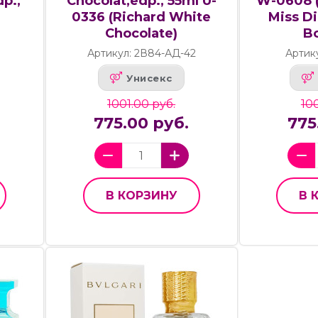
dp.,
Chocolat,edp., 55ml U-
W-0608 (
0336 (Richard White
Miss D
Chocolate)
B
Артикул: 2В84-АД-42
Артик
Унисекс
1001.00 руб.
100
775.00 руб.
775
В КОРЗИНУ
В 