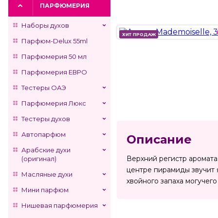
ПАРФЮМЕРИЯ
Наборы духов
ХИТ ПРОДАЖ
ХИТ ПРОДАЖ
Парфюм-Delux 55ml
Парфюмерия 50 мл
Парфюмерия ЕВРО
Тестеры ОАЭ
Парфюмерия Люкс
Тестеры духов
Автопарфюм
Описание
Арабские духи
Верхний регистр аромата
(оригинал)
центре пирамиды звучит 
Масляные духи
хвойного запаха могучего
Мини парфюм
Нишевая парфюмерия