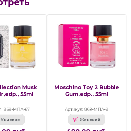
отреть
llection Musk
Moschino Toy 2 Bubble
r,edp., 55ml
Gum,edp., 55ml
л: 869-МПА-67
Артикул: 869-МПА-8
Унисекс
Женский