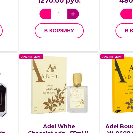
.
1270.00 руб.
480
В КОРЗИНУ
В 
АКЦИЯ -23%
АКЦИЯ -23%
Adel White
Adel Bouq