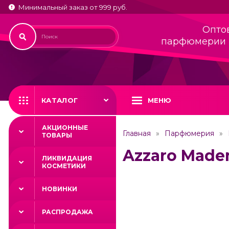
Минимальный заказ от 999 руб.
Опто
парфюмерии 
КАТАЛОГ
МЕНЮ
АКЦИОННЫЕ
Главная
Парфюмерия
ТОВАРЫ
Azzaro Madem
ЛИКВИДАЦИЯ
КОСМЕТИКИ
НОВИНКИ
РАСПРОДАЖА