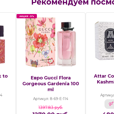
Рекомендуем посм
АКЦИЯ -9%
k to
Attar Co
Евро Gucci Flora
l
Kashmi
Gorgeous Gardenia 100
ml
24
Артику
Артикул: 8-69-Е-114
1397.83 руб.