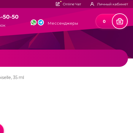
Online Чат
Личный кабинет
4-50-50
0
Мессенджеры
нок
elle, 35 ml