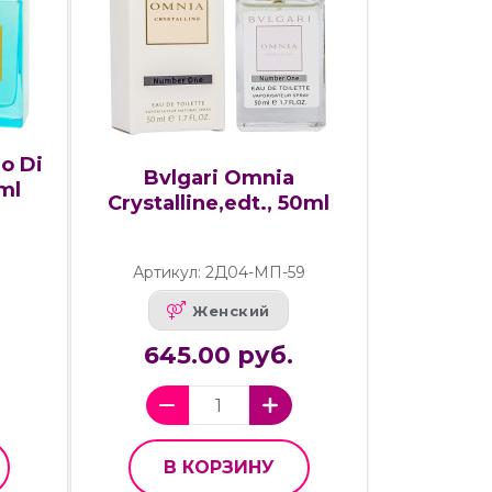
o Di
Bvlgari Omnia
 ml
Crystalline,edt., 50ml
Артикул: 2Д04-МП-59
Женский
645.00 руб.
В КОРЗИНУ