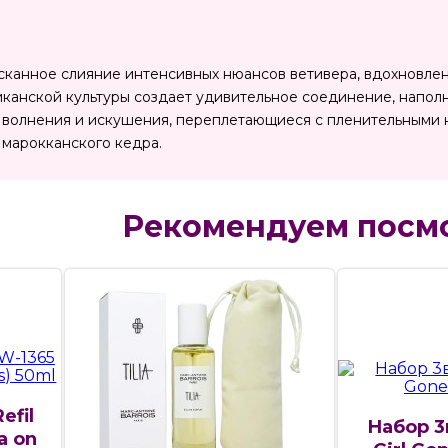
ысканное слияние интенсивных нюансов ветивера, вдохновл
иканской культуры создает удивительное соединение, напол
 волнения и искушения, переплетающиеся с пленительными 
 марокканского кедра.
Рекомендуем посм
efil
Набор 3в
a on