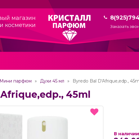
8(925)79
вый магазин
и косметики
Заказать зво
Мини парфюм
Духи 45 мл
Byredo Bal D'Afrique,edp., 45m
'Afrique,edp., 45ml
В наличии