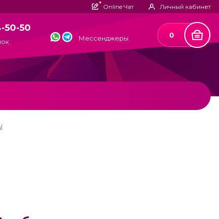
Online Чат
Личный кабинет
4-50-50
0
Мессенджеры
нок
l