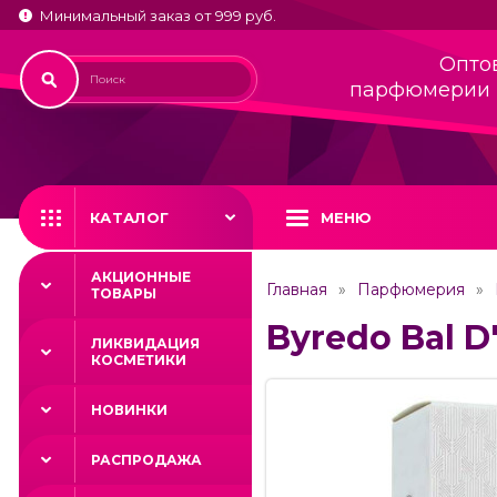
Минимальный заказ от 999 руб.
Опто
парфюмерии 
КАТАЛОГ
МЕНЮ
АКЦИОННЫЕ
Главная
Парфюмерия
ТОВАРЫ
Byredo Bal D
ЛИКВИДАЦИЯ
КОСМЕТИКИ
НОВИНКИ
РАСПРОДАЖА