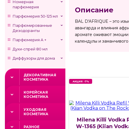
Номерная
парфюмерия
Описание
Парфюмерия 50-125 мл
BAL D'AFRIQUE – это из
Парфюмированные
авангарда и влияния афр
Дезодоранты
аромате оживают эмоции
Парфюмерия А +
календулы и заманчивого
Духи-спрей 80 мл
Диффузоры для дома
ДЕКОРАТИВНАЯ
КОСМЕТИКА
АКЦИЯ -7%
КОРЕЙСКАЯ
КОСМЕТИКА
УХОДОВАЯ
КОСМЕТИКА
Milena Killi Vodka R
W-1365 (Kiian Vodk
РАЗНОЕ