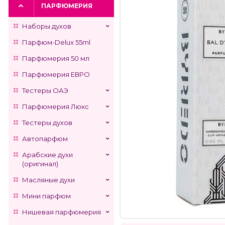
ПАРФЮМЕРИЯ
Наборы духов
Парфюм-Delux 55ml
Парфюмерия 50 мл
Парфюмерия ЕВРО
Тестеры ОАЭ
Парфюмерия Люкс
Тестеры духов
Автопарфюм
Арабские духи
(оригинал)
Масляные духи
Мини парфюм
Нишевая парфюмерия