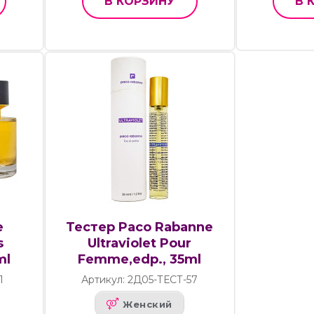
В КОРЗИНУ
В 
e
Тестер Paco Rabanne
s
Ultraviolet Pour
ml
Femme,edp., 35ml
1
Артикул: 2Д05-ТЕСТ-57
Женский