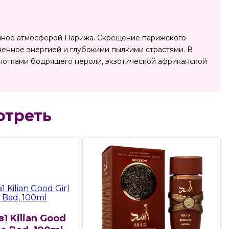
енное атмосферой Парижа. Скрещение парижского
ненное энергией и глубокими пылкими страстями. В
нотками бодрящего нероли, экзотической африканской
отреть
1 Kilian Good