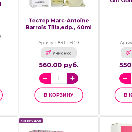
Girl Go
l
Тестер Marc-Antoine
Barrois Tilia,edp., 40ml
4
Артикул: 841-ТЕС-9
Артик
Унисекс
560.00 руб.
550
В КОРЗИНУ
В 
ХИТ ПРОДАЖ