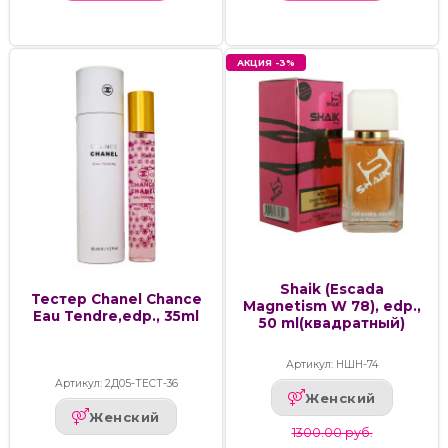
АКЦИЯ -3%
Shaik (Escada
Тестер Chanel Chance
Magnetism W 78), edp.,
Eau Tendre,edp., 35ml
50 ml(квадратный)
Артикул: НШН-74
Артикул: 2Д05-ТЕСТ-36
Женский
Женский
1300.00 руб.