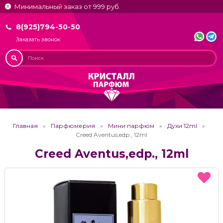
Минимальный заказ от 999 руб.
8(925)794-50-50
Заказать звонок
Главная
Парфюмерия
Мини парфюм
Духи 12ml
Creed Aventus,edp., 12ml
Creed Aventus,edp., 12ml