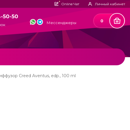
Online Чат
Личный кабинет
4-50-50
0
Мессенджеры
нок
иффузор Creed Aventus, edp., 100 ml