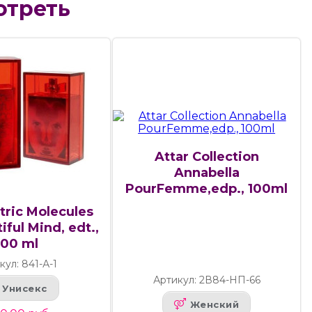
отреть
Attar Collection
Annabella
PourFemme,edp., 100ml
tric Molecules
iful Mind, edt.,
100 ml
кул: 841-А-1
Артикул: 2В84-НП-66
Унисекс
Женский