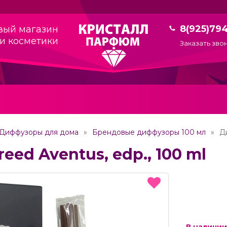
8(925)79
вый магазин
и косметики
Заказать зво
Диффузоры для дома
Брендовые диффузоры 100 мл
Д
ed Aventus, edp., 100 ml