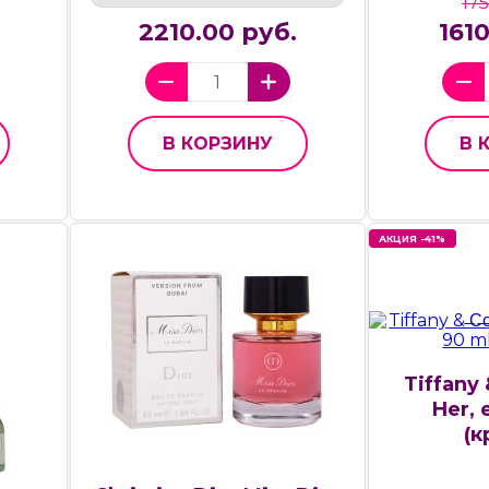
175
2210.00 руб.
161
В КОРЗИНУ
В 
АКЦИЯ -41%
Tiffany &
Her, 
(к