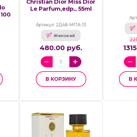
Christian Dior Miss Dior
do
Le Parfum,edp., 55ml
 100
Арт
Артикул: 2Д48-МПА-13
Женский
22
480.00 руб.
131
В КОРЗИНУ
В 