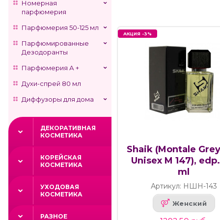
Номерная
парфюмерия
Парфюмерия 50-125 мл
АКЦИЯ -3%
Парфюмированные
Дезодоранты
Парфюмерия А +
Духи-спрей 80 мл
Диффузоры для дома
ДЕКОРАТИВНАЯ
КОСМЕТИКА
Shaik (Montale Gre
КОРЕЙСКАЯ
Unisex M 147), edp.
КОСМЕТИКА
ml
Артикул: НШН-143
УХОДОВАЯ
КОСМЕТИКА
Женский
РАЗНОЕ