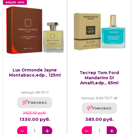
АКЦИЯ -49%
Lux Ormonde Jayne
Тестер Tom Ford
Montabaco,edp., 125ml
Mandarino Di
Amalfi,edp., 65ml
Артикул: 69-ЛП-5
Артикул: 8-69-ТЕСТ-48
Унисекс
Унисекс
2623.50 руб.
1330.00 руб.
385.00 руб.