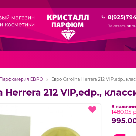
8(925)79
вый магазин
и косметики
Заказать зво
Парфюмерия ЕВРО
Евро Carolina Herrera 212 VIP,edp., кла
 Herrera 212 VIP,edp., класс
В наличии
1480.05 р
995.00