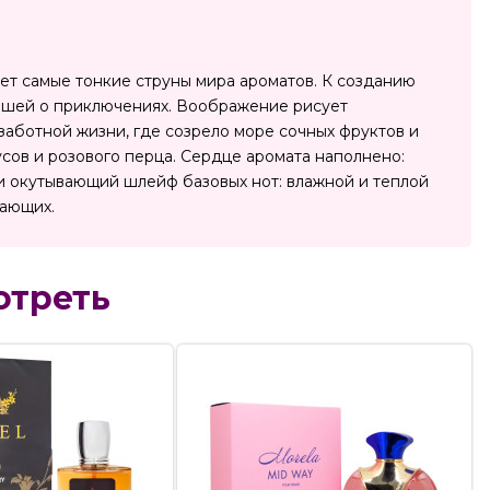
вает самые тонкие струны мира ароматов. К созданию
вшей о приключениях. Воображение рисует
заботной жизни, где созрело море сочных фруктов и
сов и розового перца. Сердце аромата наполнено:
и окутывающий шлейф базовых нот: влажной и теплой
жающих.
отреть