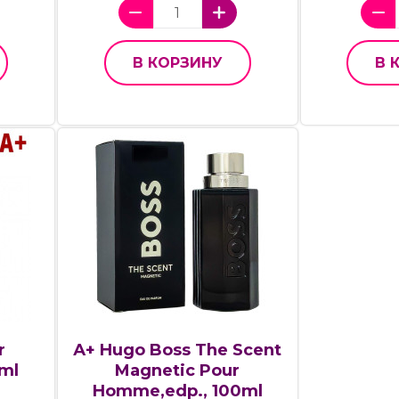
В КОРЗИНУ
В 
r
А+ Hugo Boss The Scent
 ml
Magnetic Pour
Homme,edp., 100ml