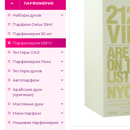
ПАРФЮМЕРИЯ
Наборы духов
Парфюм-Delux 55ml
Парфюмерия 50 мл
Парфюмерия ЕВРО
Тестеры ОАЭ
Парфюмерия Люкс
Тестеры духов
Автопарфюм
Арабские духи
(оригинал)
Масляные духи
Мини парфюм
Нишевая парфюмерия