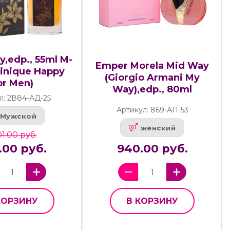
y,edp., 55ml M-
Emper Morela Mid Way
linique Happy
(Giorgio Armani My
or Men)
Way),edp., 80ml
л: 2В84-АД-25
Артикул: 869-АП-53
Мужской
женский
1.00 руб.
.00 руб.
940.00 руб.
КОРЗИНУ
В КОРЗИНУ