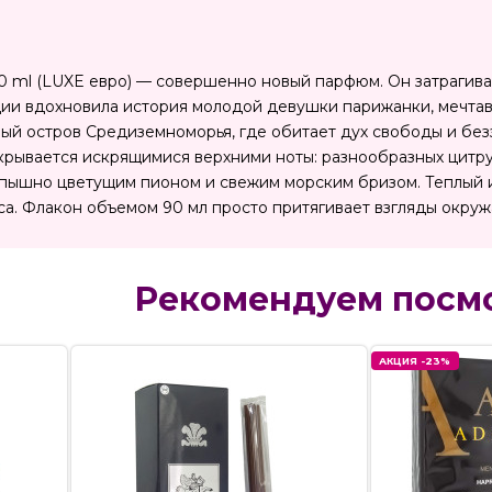
dt, 90 ml (LUXE евро) — совершенно новый парфюм. Он затраги
ции вдохновила история молодой девушки парижанки, мечта
ый остров Средиземноморья, где обитает дух свободы и без
скрывается искрящимися верхними ноты: разнообразных цитру
пышно цветущим пионом и свежим морским бризом. Теплый 
са. Флакон объемом 90 мл просто притягивает взгляды окру
Рекомендуем посм
АКЦИЯ -23%