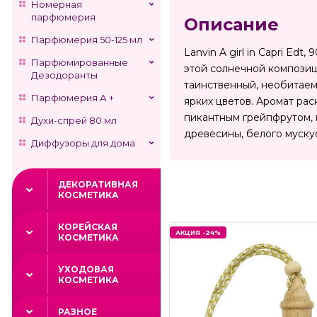
Номерная
парфюмерия
Описание
Парфюмерия 50-125 мл
Lanvin A girl in Capri E
Парфюмированные
этой солнечной компози
Дезодоранты
таинственный, необитаем
Парфюмерия А +
ярких цветов. Аромат ра
пикантным грейпфрутом, 
Духи-спрей 80 мл
древесины, белого муску
Диффузоры для дома
ДЕКОРАТИВНАЯ
КОСМЕТИКА
КОРЕЙСКАЯ
АКЦИЯ -24%
КОСМЕТИКА
УХОДОВАЯ
КОСМЕТИКА
РАЗНОЕ