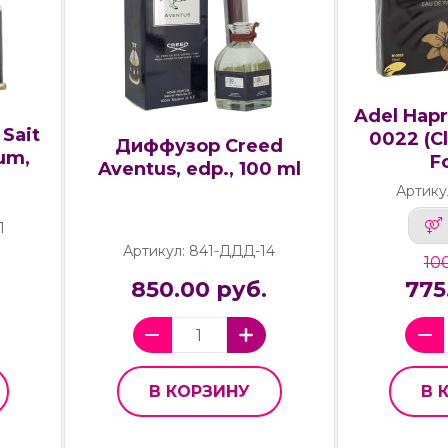
Adel Hapr
Sait
0022 (C
Диффузор Creed
um,
F
Aventus, edp., 100 ml
Артику
1
Артикул: 841-ДДД-14
100
850.00 руб.
775
В КОРЗИНУ
В 