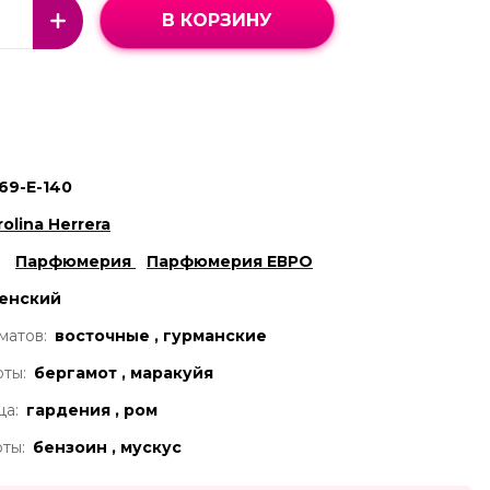
В КОРЗИНУ
69-Е-140
rolina Herrera
Парфюмерия
Парфюмерия ЕВРО
енский
матов:
восточные , гурманские
ты:
бергамот , маракуйя
ца:
гардения , ром
ты:
бензоин , мускус