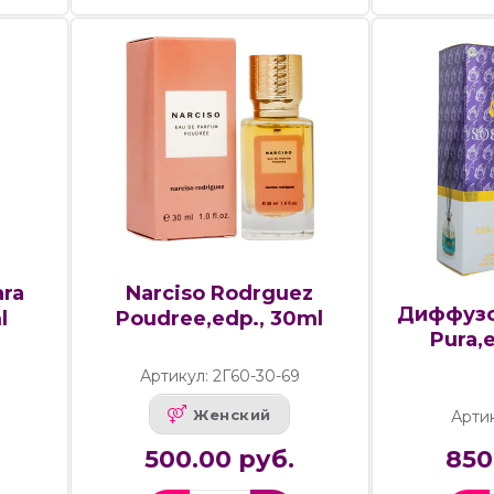
ara
Narciso Rodrguez
Диффузор
l
Poudree,edp., 30ml
Pura,e
Артикул: 2Г60-30-69
Женский
Арти
500.00 руб.
850