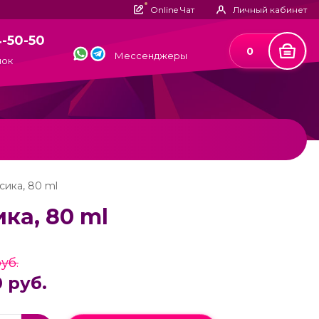
Online Чат
Личный кабинет
4-50-50
0
Мессенджеры
нок
ссика, 80 ml
ика, 80 ml
уб.
 руб.