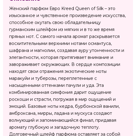
Женский парфюм Евро Kreed Queen of Silk – это
изысканное и чувственное произведение искусства,
способное окутать свою обладательницу
гурманским шлейфом из мягких и в то же время
пряных нот. С самого начала аромат раскрывается
восхитительными верхними нотами османтуса,
шафрана и магнолии, создавая ауру утонченности и
элегантности, которая притягивает внимание и
завораживает окружающих. В сердце композиции
находят свои отражения экзотические ноты
маракуйи и туберозы, переплетенные с
насыщенными оттенками пачули и уда. Эта
комбинированная симфония дарит ощущение
роскоши и страсти, погружая в мир ощущений и
эмоций. Базовые ноты кедра, бурбонской ванили,
амброксана, мирры, ладана и мускуса создают
волнующий и запоминающийся финал, придавая
аромату глубокую и загадочную теплоту.
Долговечный шлейф парфюма оставляет за собой