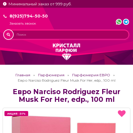
Минимальный заказ от 999 руб.
8(925)794-50-50
Заказать звонок
Главная
Парфюмерия
Парфюмерия ЕВРО
Евро Narciso Rodriguez Fleur Musk For Her, edp., 100 ml
Евро Narciso Rodriguez Fleur
Musk For Her, edp., 100 ml
АКЦИЯ -31%
АКЦИЯ -31%