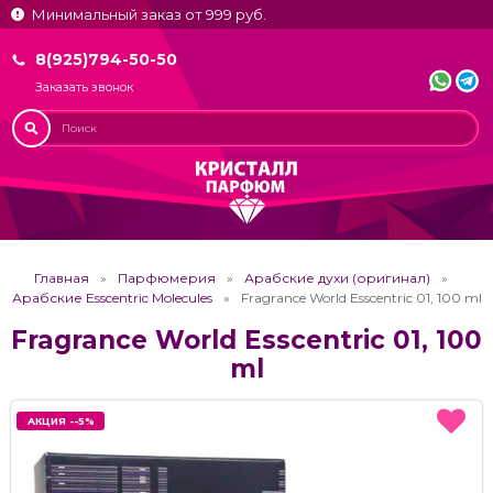
Минимальный заказ от 999 руб.
8(925)794-50-50
Заказать звонок
Главная
Парфюмерия
Арабские духи (оригинал)
Арабские Esscentric Molecules
Fragrance World Esscentric 01, 100 ml
Fragrance World Esscentric 01, 100
ml
АКЦИЯ --5%
АКЦИЯ --5%