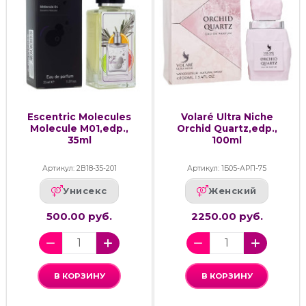
Escentric Molecules
Volaré Ultra Niche
Molecule M01,edp.,
Orchid Quartz,edp.,
35ml
100ml
Артикул: 2В18-35-201
Артикул: 1Б05-АРП-75
Унисекс
Женский
500.00 руб.
2250.00 руб.
В КОРЗИНУ
В КОРЗИНУ