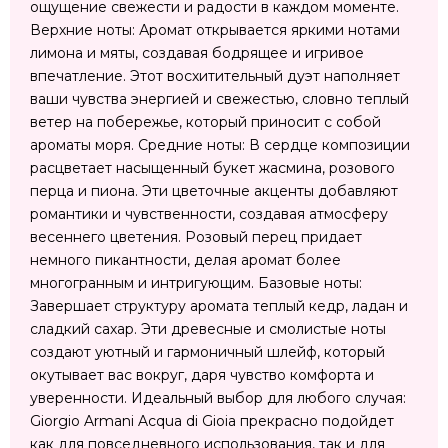
ощущение свежести и радости в каждом моменте.
Верхние ноты: Аромат открывается яркими нотами
лимона и мяты, создавая бодрящее и игривое
впечатление. Этот восхитительный дуэт наполняет
ваши чувства энергией и свежестью, словно теплый
ветер на побережье, который приносит с собой
ароматы моря. Средние ноты: В сердце композиции
расцветает насыщенный букет жасмина, розового
перца и пиона. Эти цветочные акценты добавляют
романтики и чувственности, создавая атмосферу
весеннего цветения. Розовый перец придает
немного пикантности, делая аромат более
многогранным и интригующим. Базовые ноты:
Завершает структуру аромата теплый кедр, ладан и
сладкий сахар. Эти древесные и смолистые ноты
создают уютный и гармоничный шлейф, который
окутывает вас вокруг, даря чувство комфорта и
уверенности. Идеальный выбор для любого случая:
Giorgio Armani Acqua di Gioia прекрасно подойдет
как для повседневного использования, так и для