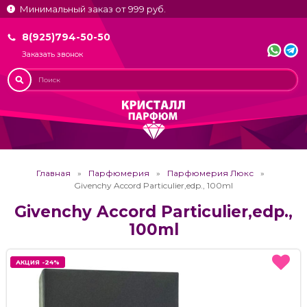
Минимальный заказ от 999 руб.
8(925)794-50-50
Заказать звонок
Главная
Парфюмерия
Парфюмерия Люкс
Givenchy Accord Particulier,edp., 100ml
Givenchy Accord Particulier,edp.,
100ml
АКЦИЯ -24%
АКЦИЯ -24%