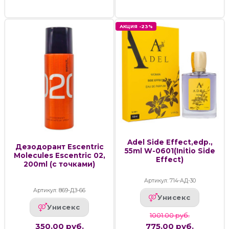
АКЦИЯ -23%
Adel Side Effect,edp.,
Дезодорант Escentric
55ml W-0601(Initio Side
Molecules Escentric 02,
Effect)
200ml (с точками)
Артикул: 714-АД-30
Артикул: 869-ДЗ-66
Унисекс
Унисекс
1001.00 руб.
350.00 руб.
775.00 руб.