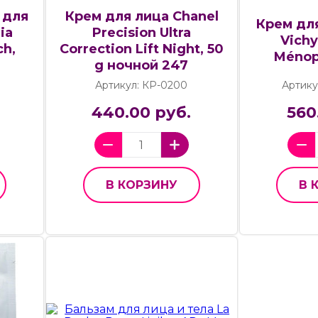
 для
Крем для лица Chanel
Крем дл
ia
Precision Ultra
Vichy
ch,
Correction Lift Night, 50
Ménop
g ночной 247
Артикул: КР-0200
Артику
440.00 руб.
560
В КОРЗИНУ
В 