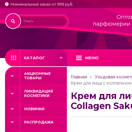
Минимальный заказ от 999 руб.
Опто
парфюмерии 
КАТАЛОГ
МЕНЮ
АКЦИОННЫЕ
Главная
Уходовая космет
ТОВАРЫ
Крем для лица с коллагеном 
ЛИКВИДАЦИЯ
Крем для ли
КОСМЕТИКИ
Collagen Sak
НОВИНКИ
РАСПРОДАЖА