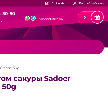
Online Чат
Личный кабинет
4-50-50
0
Мессенджеры
нок
 Cream, 50g
том сакуры Sadoer
, 50g