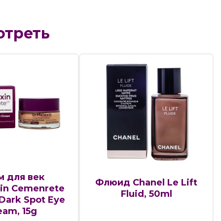
отреть
м для век
Флюид Chanel Le Lift
xin Cemenrete
Fluid, 50ml
Dark Spot Eye
eam, 15g