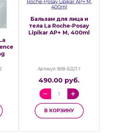
Бальзам для лица и
тела La Roche-Posay
Lipikar AP+ М, 400ml
La
sence
ng
2
Артикул: 858-БДЛ-1
490.00 руб.
В КОРЗИНУ