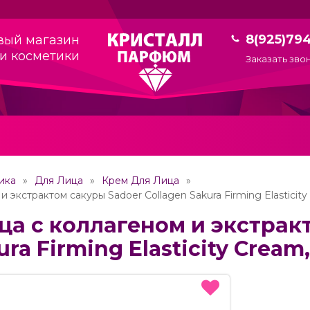
8(925)79
вый магазин
и косметики
Заказать зво
ика
Для Лица
Крем Для Лица
и экстрактом сакуры Sadoer Collagen Sakura Firming Elasticity
ца с коллагеном и экстрак
ura Firming Elasticity Cream