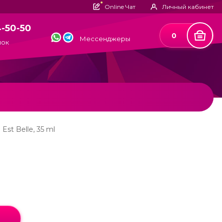
Online Чат
Личный кабинет
4-50-50
0
Мессенджеры
нок
Est Belle, 35 ml