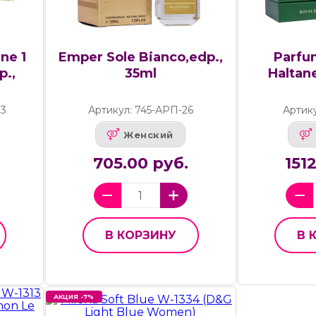
ne 1
Emper Sole Bianco,edp.,
Parfu
p.,
35ml
Haltane
13
Артикул: 745-АРП-26
Артик
Женский
705.00 руб.
151
В КОРЗИНУ
В 
АКЦИЯ -7%