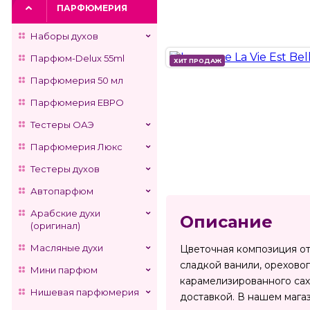
ПАРФЮМЕРИЯ
Наборы духов
Парфюм-Delux 55ml
ХИТ ПРОДАЖ
ХИТ ПРОДАЖ
Парфюмерия 50 мл
Парфюмерия ЕВРО
Тестеры ОАЭ
Парфюмерия Люкс
Тестеры духов
Автопарфюм
Арабские духи
Описание
(оригинал)
Масляные духи
Цветочная композиция от
сладкой ванили, орехово
Мини парфюм
карамелизированного саха
Нишевая парфюмерия
доставкой. В нашем маг