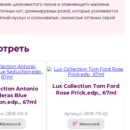
авление шелковистого пиона и опьяняющего жасмина
еточных нот, доминируемых розой, которые усиливаются
гкий мускус и солоноватые, смолистые оттенки серой
отреть
Lux Collection Tom Ford
ection Antonio
Rose Prick,edp., 67ml
eras Blue
on,edp., 67ml
ул: 2В18-ЛК-9
Артикул: 2В18-ЛК-62
Мужской
Женский