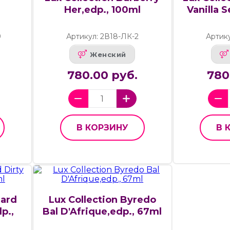
Her,edp., 100ml
Vanilla 
9
Артикул: 2В18-ЛК-2
Артик
Женский
780.00 руб.
780
В КОРЗИНУ
В 
hard
Lux Collection Byredo
p.,
Bal D'Afrique,edp., 67ml