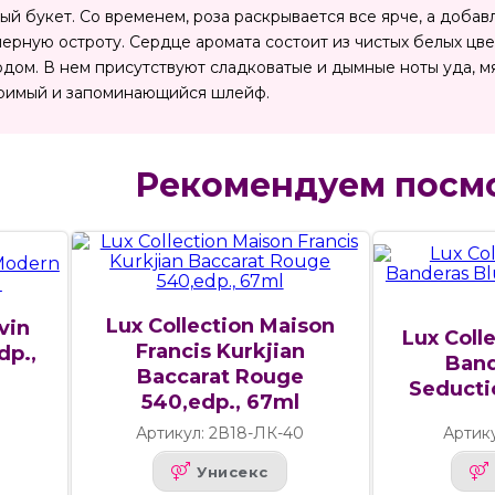
ый букет. Со временем, роза раскрывается все ярче, а доб
мерную остроту. Сердце аромата состоит из чистых белых цв
ом. В нем присутствуют сладковатые и дымные ноты уда, мя
оримый и запоминающийся шлейф.
Рекомендуем посм
Lux Collection Maison
vin
Lux Coll
Francis Kurkjian
dp.,
Band
Baccarat Rouge
Seducti
540,edp., 67ml
7
Артикул: 2В18-ЛК-40
Артик
Унисекс