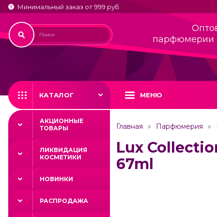
Минимальный заказ от 999 руб.
Опто
парфюмерии 
КАТАЛОГ
МЕНЮ
АКЦИОННЫЕ
Главная
Парфюмерия
ТОВАРЫ
Lux Collecti
ЛИКВИДАЦИЯ
КОСМЕТИКИ
67ml
НОВИНКИ
РАСПРОДАЖА