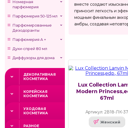
Номерная
вместе создают изысканн
парфюмерия
приносит легкость и эфе
Парфюмерия 50-125 мл
мощным финальным аккорд
амбры, создавая неповт
Парфюмированные
Дезодоранты
Парфюмерия А +
Духи-спрей 80 мл
Диффузоры для дома
ДЕКОРАТИВНАЯ
КОСМЕТИКА
Lux Collection Lan
Modern Princess,e
КОРЕЙСКАЯ
КОСМЕТИКА
67ml
УХОДОВАЯ
Артикул: 2В18-ЛК-3
КОСМЕТИКА
Женский
РАЗНОЕ