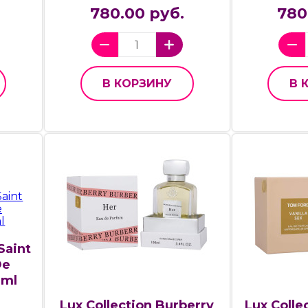
780.00 руб.
780
В КОРЗИНУ
В 
Saint
De
7ml
Lux Collection Burberry
Lux Colle