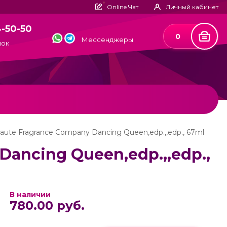
Online Чат
Личный кабинет
4-50-50
0
Мессенджеры
нок
Haute Fragrance Company Dancing Queen,edp.,,edp., 67ml
Dancing Queen,edp.,,edp.,
В наличии
780.00 руб.