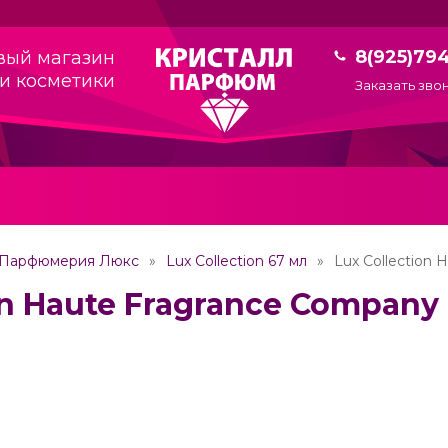
8(925)79
вый магазин
и косметики
Заказать зво
Парфюмерия Люкс
Lux Collection 67 мл
Lux Collection 
on Haute Fragrance Company 