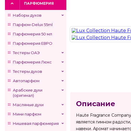
ПАРФЮМЕРИЯ
Наборы духов
Парфюм-Delux 55ml
Парфюмерия 50 мл
Парфюмерия ЕВРО
Тестеры ОАЭ
Парфюмерия Люкс
Тестеры духов
Автопарфюм
Арабские духи
(оригинал)
Описание
Масляные духи
Мини парфюм
Haute Fragrance Company
является гимном радости,
Нишевая парфюмерия
навеки. Аромат начинает