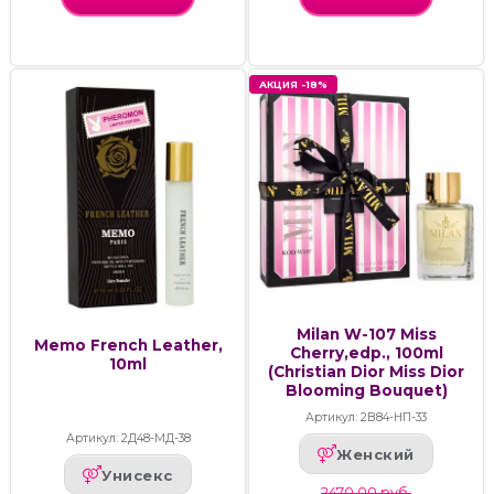
АКЦИЯ -18%
Milan W-107 Miss
Memo French Leather,
Cherry,edp., 100ml
10ml
(Christian Dior Miss Dior
Blooming Bouquet)
Артикул: 2В84-НП-33
Артикул: 2Д48-МД-38
Женский
Унисекс
2470.00 руб.