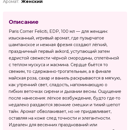
Аромат:
Женский
Описание
Paris Corner Feliciti, EDP, 100 мл — для женщин:
изысканный, игривый аромат, где пузырчатое
шампанское и нежная фрезия создают лёгкий,
праздничный первый акkord, уступающий затем
едристой свежести чёрной смородины, сплетённой
с теплом мускуса и жасмина. Сердце бьётся то
свежим, то сдержанно-трогательным, а в финале
майская роза, сахар и ваниль раскрываются в мягкую,
как утренний свет, сладость, напоминающую о
гибких веточках сирени и дыхании весны. Ощущение
после нанесения: лёгкое возбуждение, будто где-то
недалеко раздаются звонкие смешки и тихий шепот
тайн. Аромат обволакивает, но не придавливает,
оставляя на коже след точности и элегантности.
Идеален для весенних празднований или