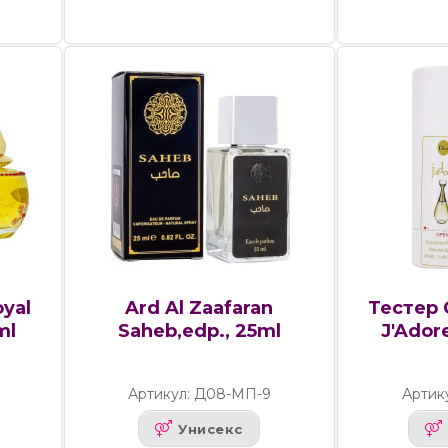
oyal
Ard Al Zaafaran
Тестер C
ml
Saheb,edp., 25ml
J'Ador
Артикул: Д08-МП-9
Артик
Унисекс