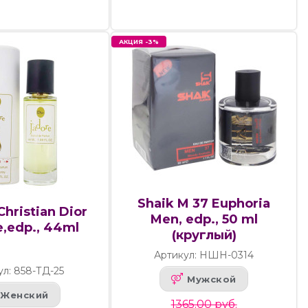
АКЦИЯ -3%
Shaik M 37 Euphoria
hristian Dior
Men, edp., 50 ml
e,edp., 44ml
(круглый)
Артикул: НШН-0314
ул: 858-ТД-25
Мужской
Женский
1365.00 руб.