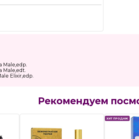
a Male,edp.
a Male,edt.
le Elixir,edp.
Рекомендуем посм
ХИТ ПРОДАЖ