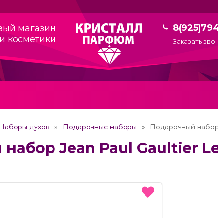
8(925)79
вый магазин
и косметики
Заказать зво
Наборы духов
Подарочные наборы
Подарочный набор 
набор Jean Paul Gaultier L