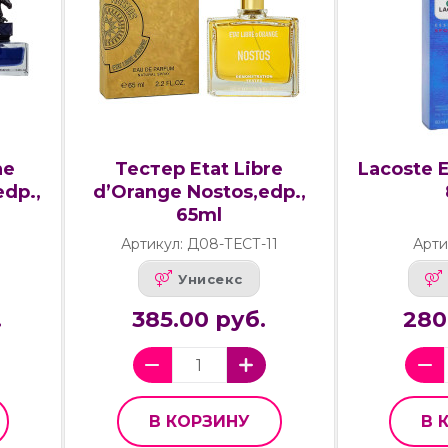
he
Тестер Etat Libre
Lacoste E
dp.,
d’Orange Nostos,edp.,
65ml
Артикул: Д08-ТЕСТ-11
Арти
Унисекс
.
385.00 руб.
280
В КОРЗИНУ
В 