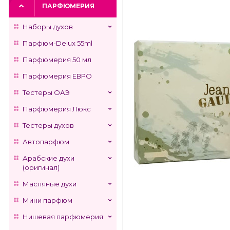
ПАРФЮМЕРИЯ
Наборы духов
Парфюм-Delux 55ml
Парфюмерия 50 мл
Парфюмерия ЕВРО
Тестеры ОАЭ
Парфюмерия Люкс
Тестеры духов
Автопарфюм
Арабские духи
(оригинал)
Масляные духи
Мини парфюм
Нишевая парфюмерия