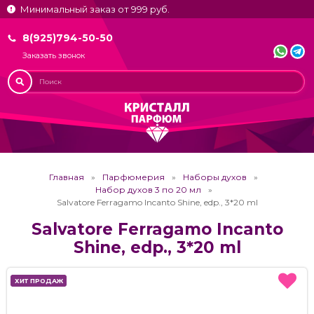
Минимальный заказ от 999 руб.
8(925)794-50-50
Заказать звонок
Главная
Парфюмерия
Наборы духов
Набор духов 3 по 20 мл
Salvatore Ferragamo Incanto Shine, edp., 3*20 ml
Salvatore Ferragamo Incanto
Shine, edp., 3*20 ml
ХИТ ПРОДАЖ
ХИТ ПРОДАЖ