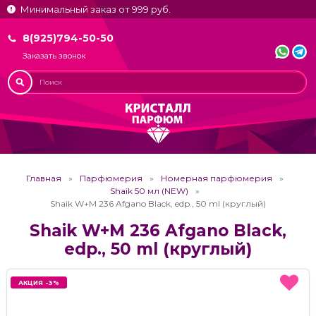
Минимальный заказ от 999 руб.
8(925)794-50-50
Заказать звонок
Главная
Парфюмерия
Номерная парфюмерия
Shaik 50 мл (NEW)
Shaik W+M 236 Afgano Black, edp., 50 ml (круглый)
Shaik W+M 236 Afgano Black,
edp., 50 ml (круглый)
АКЦИЯ -3%
АКЦИЯ -3%