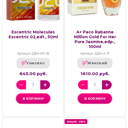
Escentric Molecules
А+ Paco Rabanne
Escentric 02,edt., 50ml
Million Gold For Her
Pure Jasmine,edp.,
100ml
Артикул: 2Д04-МП-32
Артикул: 2Д04-А-17
Унисекс
Женский
645.00 руб.
1610.00 руб.
В КОРЗИНУ
В КОРЗИНУ
АКЦИЯ -38%