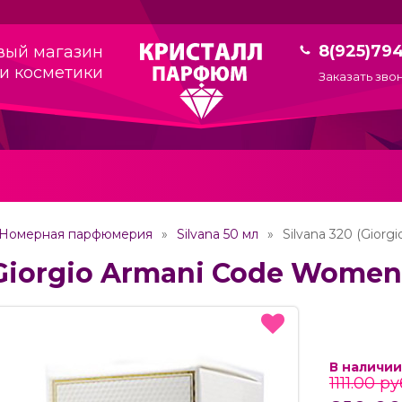
8(925)79
вый магазин
и косметики
Заказать зво
Номерная парфюмерия
Silvana 50 мл
Silvana 320 (Gior
(Giorgio Armani Code Women
В наличии
1111.00 ру