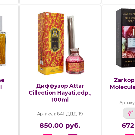
me
Zarkop
Диффузор Attar
l
Molecule
Cillection Hayati,edp.,
100ml
3
Артику
Артикул: 841-ДДД-19
850.00 руб.
672