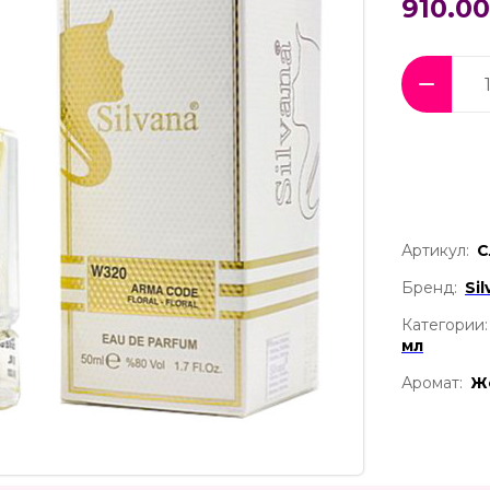
910.00
Артикул:
С
Бренд:
Si
Категории:
мл
Аромат:
Ж