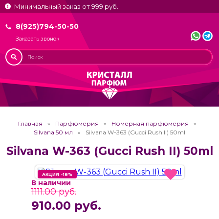
Минимальный заказ от 999 руб.
8(925)794-50-50
Заказать звонок
Главная
Парфюмерия
Номерная парфюмерия
Silvana 50 мл
Silvana W-363 (Gucci Rush II) 50ml
Silvana W-363 (Gucci Rush II) 50ml
АКЦИЯ -18%
АКЦИЯ -18%
В наличии
1111.00 руб.
910.00 руб.