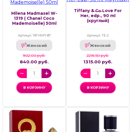
Tiffany & ̶C̶o̶ Love For
Milena Madmasel W-
Her, edp., 90 ml
1319 ( Chanel Coco
(круглый)
Mademoiselle) 50ml
Артикул: 747-НМП-87
Артикул: ТЕ-2
Женский
Женский
902.00 руб.
2216.50 руб.
840.00 руб.
1315.00 руб.
В КОРЗИНУ
В КОРЗИНУ