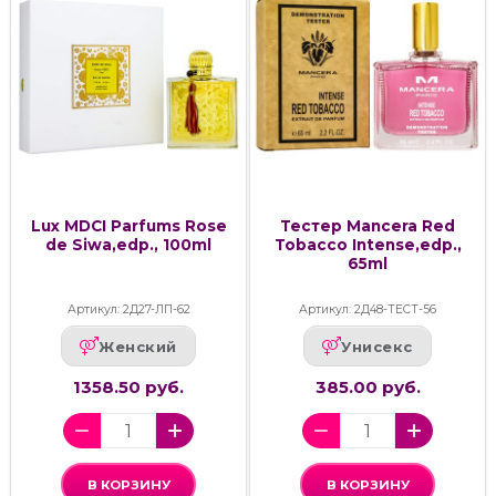
Lux MDCI Parfums Rose
Тестер Mancera Red
de Siwa,edp., 100ml
Tobacco Intense,edp.,
65ml
Артикул: 2Д27-ЛП-62
Артикул: 2Д48-ТЕСТ-56
Женский
Унисекс
1358.50 руб.
385.00 руб.
В КОРЗИНУ
В КОРЗИНУ