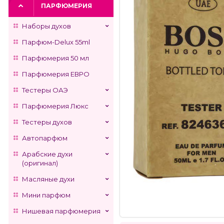
ПАРФЮМЕРИЯ
Наборы духов
Парфюм-Delux 55ml
Парфюмерия 50 мл
Парфюмерия ЕВРО
Тестеры ОАЭ
Парфюмерия Люкс
Тестеры духов
Автопарфюм
Арабские духи
(оригинал)
Масляные духи
Мини парфюм
Нишевая парфюмерия