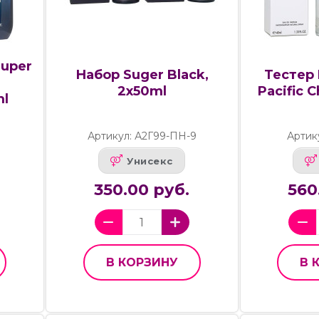
Super
Набор Suger Black,
Тестер 
2x50ml
Pacific C
ml
Артикул: А2Г99-ПН-9
Артик
Унисекс
350.00 руб.
560
В КОРЗИНУ
В 