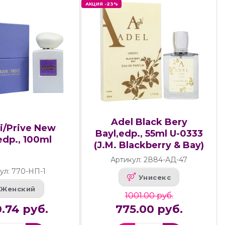
АКЦИЯ -23%
Adel Black Bery
i/Prive New
Bayl,edp., 55ml U-0333
edp., 100ml
(J.M. Blackberry & Bay)
Артикул: 2В84-АД-47
ул: 770-НП-1
Унисекс
Женский
1001.00 руб.
.74 руб.
775.00 руб.