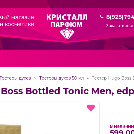
8(925)79
вый магазин
и косметики
Заказать зво
Тестеры духов
Тестеры духов 50 мл
Тестер Hugo Boss Bo
Boss Bottled Tonic Men, edp.
В наличии
599.00