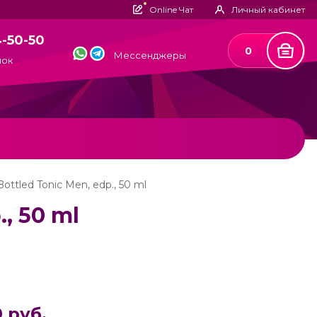
Online Чат
Личный кабинет
4-50-50
0
Мессенджеры
нок
ttled Tonic Men, edp., 50 ml
, 50 ml
 руб.