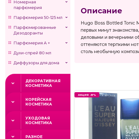
Номерная
парфюмерия
Описание
Парфюмерия 50-125 мл
Hugo Boss Bottled Tonic 
Парфюмированные
первых минут знакомства,
Дезодоранты
деловыми и вечерними об
Парфюмерия А +
оттеняются терпкими нот
столь необычную компози
Духи-спрей 80 мл
Диффузоры для дома
ДЕКОРАТИВНАЯ
КОСМЕТИКА
АКЦИЯ -8%
КОРЕЙСКАЯ
КОСМЕТИКА
УХОДОВАЯ
КОСМЕТИКА
РАЗНОЕ