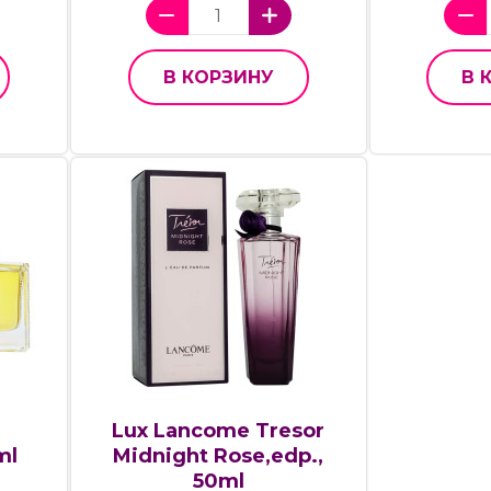
В КОРЗИНУ
В 
Lux Lancome Tresor
ml
Midnight Rose,edp.,
50ml