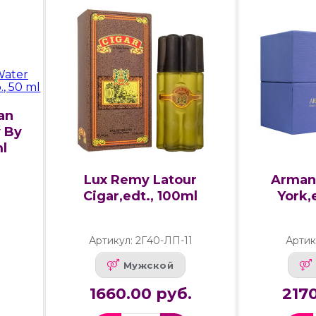
an
y By
ml
Lux Remy Latour
Arman
Cigar,edt., 100ml
York,
Артикул: 2Г40-ЛП-11
Артик
Мужской
1660.00 руб.
2170