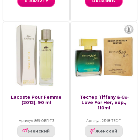
В КОРЗИНУ
В КОРЗИНУ
Lacoste Pour Femme
Тестер Tiffany & ̶C̶o̶
(2012), 90 ml
Love For Her, edp.,
110ml
Артикул: 869-ОБП-113
Артикул: 2Д48-ТЕС-11
Женский
Женский