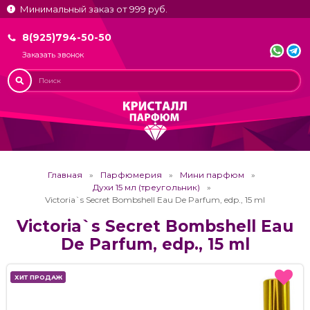
Минимальный заказ от 999 руб.
8(925)794-50-50
Заказать звонок
Главная
Парфюмерия
Мини парфюм
Духи 15 мл (треугольник)
Victoria`s Secret Bombshell Eau De Parfum, edp., 15 ml
Victoria`s Secret Bombshell Eau
De Parfum, edp., 15 ml
ХИТ ПРОДАЖ
ХИТ ПРОДАЖ