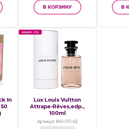
В КОРЗИНУ
В 
АКЦИЯ -11%
ck In
Lux Louis Vuitton
 50
Attrape-Rêves,edp.,
)
100ml
Артикул: 841-ЛП-62