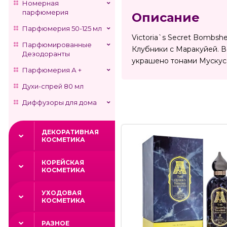
Номерная
парфюмерия
Описание
Парфюмерия 50-125 мл
Victoria`s Secret Bombs
Парфюмированные
Клубники с Маракуйей. 
Дезодоранты
украшено тонами Мускуса
Парфюмерия А +
Духи-спрей 80 мл
Диффузоры для дома
ДЕКОРАТИВНАЯ
КОСМЕТИКА
КОРЕЙСКАЯ
КОСМЕТИКА
УХОДОВАЯ
КОСМЕТИКА
РАЗНОЕ