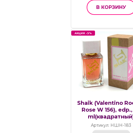
В КОРЗИНУ
АКЦИЯ -3%
Shaik (Valentino Ro
Rose W 156), edp.,
ml(квадратный
Артикул: НШН-183