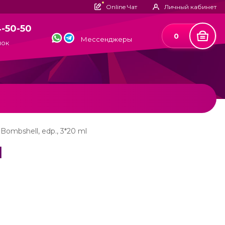
Online Чат
Личный кабинет
4-50-50
0
Мессенджеры
нок
 Bombshell, edp., 3*20 ml
l