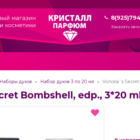
8(925)79
вый магазин
и косметики
Заказать зво
Наборы духов
Набор духов 3 по 20 мл
Victoria`s Secret
cret Bombshell, edp., 3*20 m