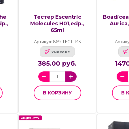
The
Тестер Escentric
Boadicea 
p.,
Molecules H01,edp.,
Aurica,
65ml
1
Артикул: 869-ТЕСТ-143
Артику
Унисекс
385.00 руб.
1470
В КОРЗИНУ
В 
АКЦИЯ -27%