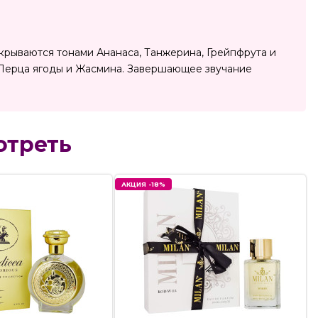
скрываются тонами Ананаса, Танжерина, Грейпфрута и
 Перца ягоды и Жасмина. Завершающее звучание
отреть
АКЦИЯ -18%