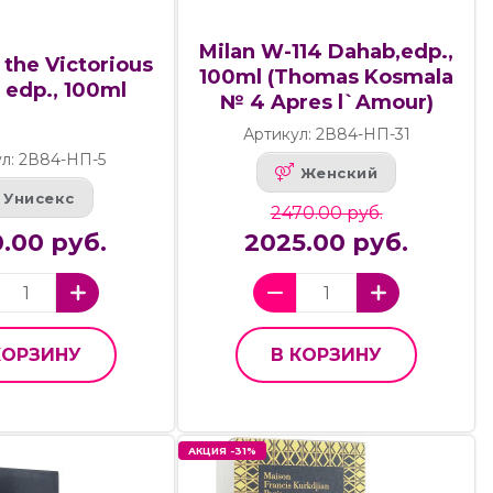
Milan W-114 Dahab,edp.,
the Victorious
100ml (Thomas Kosmala
 edp., 100ml
№ 4 Apres l`Amour)
Артикул: 2В84-НП-31
л: 2В84-НП-5
Женский
Унисекс
2470.00 руб.
.00 руб.
2025.00 руб.
КОРЗИНУ
В КОРЗИНУ
АКЦИЯ -31%