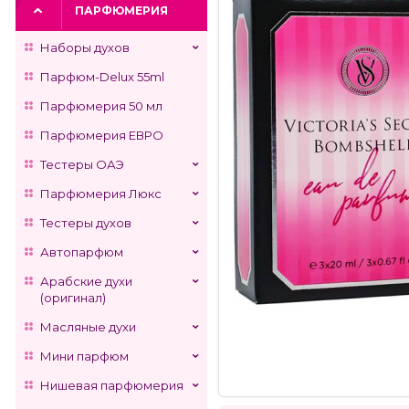
ПАРФЮМЕРИЯ
Наборы духов
Парфюм-Delux 55ml
Парфюмерия 50 мл
Парфюмерия ЕВРО
Тестеры ОАЭ
Парфюмерия Люкс
Тестеры духов
Автопарфюм
Арабские духи
(оригинал)
Масляные духи
Мини парфюм
Нишевая парфюмерия