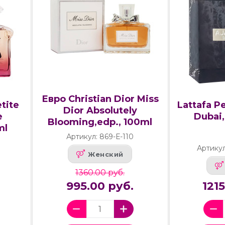
Евро Christian Dior Miss
tite
Lattafa P
Dior Absolutely
e
Dubai,
Blooming,edp., 100ml
ml
Артикул: 869-Е-110
Артику
Женский
1360.00 руб.
995.00 руб.
121