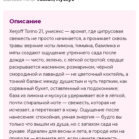
Описание
Xerjoff Torino 21, унисекс — аромат, где цитрусовая
свежесть не просто начинается, а проникает сквозь
травы: верхние ноты лимона, тимьяна, базилика и
мяты создают ощущение утреннего сада после
дождя — чисто, зелено, с лёгкой остротой; сердце
раскрывается жасмином, розмарином, чёрной
смородиной и лавандой — не цветочный коктейль, а
тонкий баланс между душистым и чуть терпким, как
сорванный букет, оставленный на подоконнике;
база из лимона и мускуса удерживает всё в лёгкой,
почти стиральной ноте — свежесть, которая не
исчезает, а перетекает в кожу. Ощущение после
нанесения: спокойная, умная энергия — будто вы
только что вышли из душа, но с запахом сада на
рукаве. Идеален для весны и лета, в городе или на
природе — возьмите его, если цените свежесть,